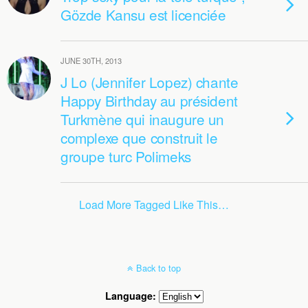
Gözde Kansu est licenciée
JUNE 30TH, 2013
J Lo (Jennifer Lopez) chante
Happy Birthday au président
Turkmène qui inaugure un
complexe que construit le
groupe turc Polimeks
Load More Tagged Like This…
Back to top
Language: