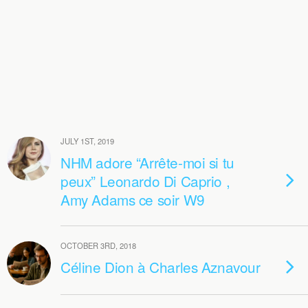
JULY 1ST, 2019
NHM adore “Arrête-moi si tu
peux” Leonardo Di Caprio ,
Amy Adams ce soir W9
OCTOBER 3RD, 2018
Céline Dion à Charles Aznavour