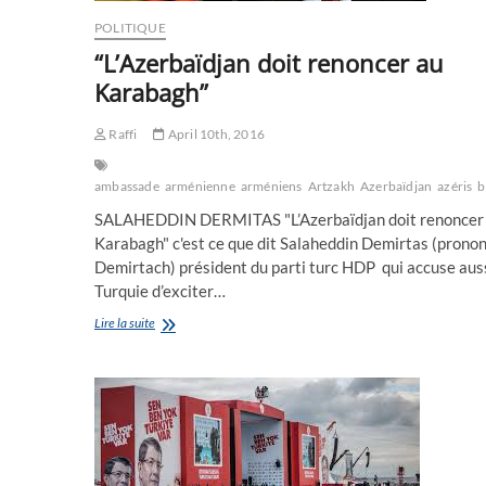
POLITIQUE
“L’Azerbaïdjan doit renoncer au
Karabagh”
Raffi
April 10th, 2016
ambassade
arménienne
arméniens
Artzakh
Azerbaïdjan
azéris
b
SALAHEDDIN DERMITAS "L’Azerbaïdjan doit renoncer
Karabagh" c'est ce que dit Salaheddin Demirtas (prono
Demirtach) président du parti turc HDP qui accuse auss
Turquie d’exciter…
“L’Azerbaïdjan
Lire la suite
doit
renoncer
au
Karabagh”