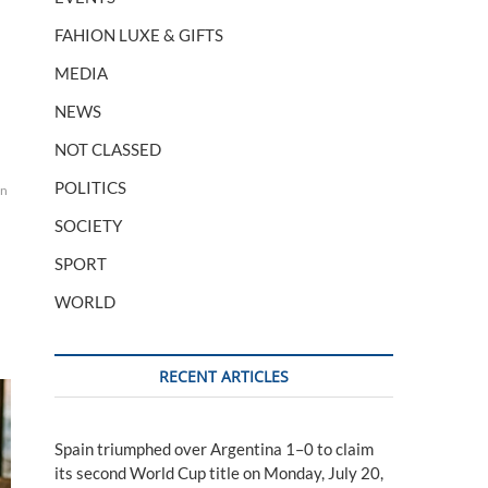
FAHION LUXE & GIFTS
MEDIA
NEWS
NOT CLASSED
POLITICS
rny
Nor
quotidien
renoncer
russie
trimestriel
en
ukrainienne
voix
SOCIETY
SPORT
WORLD
RECENT ARTICLES
Spain triumphed over Argentina 1–0 to claim
its second World Cup title on Monday, July 20,