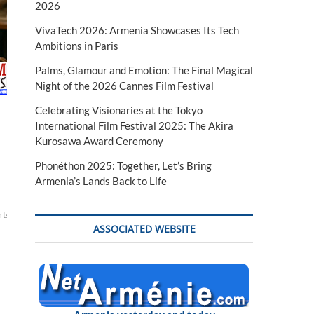
2026
VivaTech 2026: Armenia Showcases Its Tech
Ambitions in Paris
Palms, Glamour and Emotion: The Final Magical
Night of the 2026 Cannes Film Festival
Celebrating Visionaries at the Tokyo
International Film Festival 2025: The Akira
Kurosawa Award Ceremony
Phonéthon 2025: Together, Let’s Bring
Armenia’s Lands Back to Life
nts
djihad
djihadistes
Hezbollah
Kessab
majorité
ONG
position
rebelles
syrie
s
ASSOCIATED WEBSITE