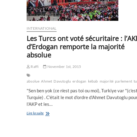
INTERNATIONAL
Les Turcs ont voté sécuritaire : l’AK
d’Erdogan remporte la majorité
absolue
Raffi
November 1st, 2015
absolue
Ahmet
Davutoglu
erdogan
kébab
majorité
parlement
t
"Sen ben yok (ce n'est pas toi ou moi), Turkiye var "(c'est
Turquie) . C'était le mot d'ordre d'Ahmet Davutoglu pou
l'AKP et les…
Les
Lire la suite
Turcs
ont
voté
sécuritaire