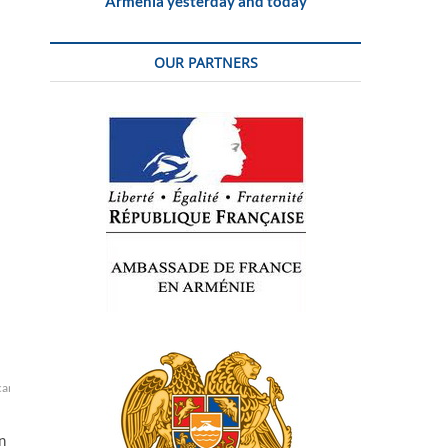
Armenia yesterday and today
OUR PARTNERS
are
président
report
sénat
US
USA
véto
n