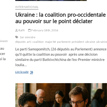
INTERNATIONAL
Ukraine : la coalition pro-occidentale
au pouvoir sur le point déclater
Raffi
February 18th, 2016
1er ministre
imestriel
guerre
Haut
hebdomadaire
karabagh
majorité
Marmara
mensule
Nago
députés
arti
coalition
majorité
parlement
président
ukraine
ukraini
 au
Le parti Samopomitch, (26 députés au Parlement) annonce
ncer
qu'il quitte la coalition au pouvoir après une décision
i la
similaire du parti Batkivchtchina de l'ex-Premier ministre
Ioulia…
Ukraine
Lire la suite
:
la
coalition
pro-
occidentale
au
pouvoir
sur