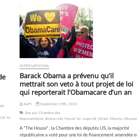
la
ville
de
Kessab,
frontalière
avec
la
Turquie
INTERNATIONAL
Barack Obama a prévenu qu’il
de
mettrait son veto à tout projet de loi
qui reporterait l’Obamacare d’un an
Raffi
September 29th, 2013
de
Barack
Chambre des
kish
turque
turquie
Veliaht
Representants
démocrate
House
loi
majorité
Obam
Obama
Obamac
A "The House" , la Chambre des députés US, la majorité
républicaine a voté pour une loi de financement amendée e