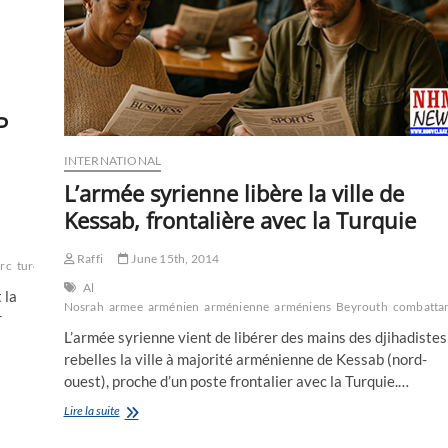
le
point
déclater
P
INTERNATIONAL
L’armée syrienne libère la ville de
Kessab, frontalière avec la Turquie
Raffi
June 15th, 2014
urc
turcs
turque
turques
turquie
victoire
Al
 la
Nosrah
armee
arménien
arménienne
arméniens
Beyrouth
combatta
r
L’armée syrienne vient de libérer des mains des djihadistes
rebelles la ville à majorité arménienne de Kessab (nord-
ouest), proche d’un poste frontalier avec la Turquie.…
L’armée
Lire la suite
syrienne
libère