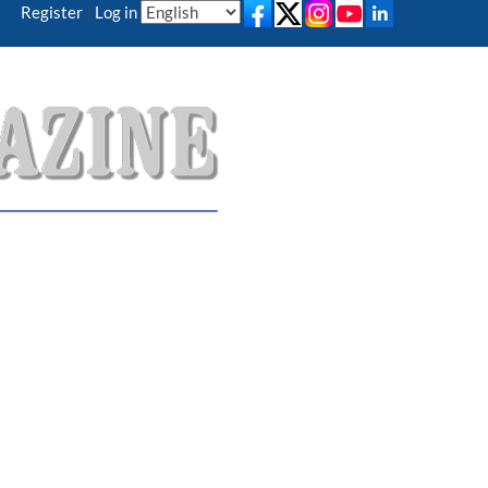
Register
|
Log in