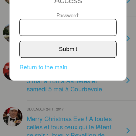
apostolique
Password:
MAY 25TH, 2018
A Nice , l’église Sainte Marie
communique
Submit
APRIL 5TH, 2018
Return to the main
Génocide des Arméniens, jeudi
3 mai à 18h à Asnières et
samedi 5 mai à Courbevoie
DECEMBER 24TH, 2017
Merry Christmas Eve ! A toutes
celles et tous ceux qui le fêtent
ce soir : Joyeux Reveillon de