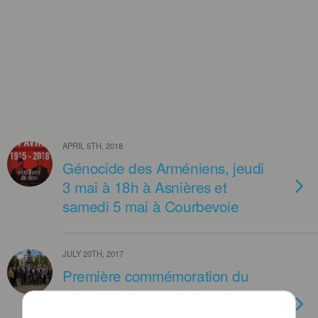
APRIL 5TH, 2018
Génocide des Arméniens, jeudi
3 mai à 18h à Asnières et
samedi 5 mai à Courbevoie
JULY 20TH, 2017
Première commémoration du
génocide des arméniens à
l’occasion de son 102ème