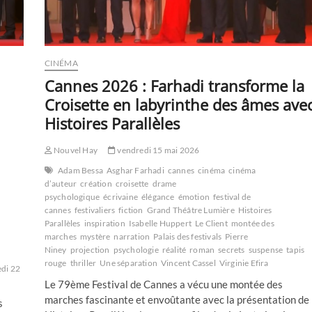
CINÉMA
Cannes 2026 : Farhadi transforme la
Croisette en labyrinthe des âmes ave
Histoires Parallèles
Nouvel Hay
vendredi 15 mai 2026
Adam Bessa
Asghar Farhadi
cannes
cinéma
cinéma
d’auteur
création
croisette
drame
psychologique
écrivaine
élégance
émotion
festival de
cannes
festivaliers
fiction
Grand Théâtre Lumière
Histoires
Parallèles
inspiration
Isabelle Huppert
Le Client
montée des
marches
mystère
narration
Palais des festivals
Pierre
Niney
projection
psychologie
réalité
roman
secrets
suspense
tapis
a
rouge
thriller
Une séparation
Vincent Cassel
Virginie Efira
di 22
Le 79ème Festival de Cannes a vécu une montée des
marches fascinante et envoûtante avec la présentation de
s