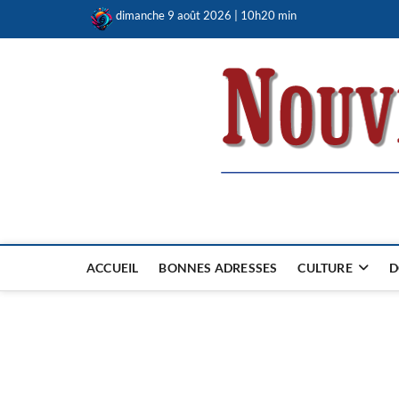
Skip
dimanche 9 août 2026 | 10h20 min
to
content
Nouvel Hay
LE MAGAZINE SANS FRONTIÈRES
ACCUEIL
BONNES ADRESSES
CULTURE
D