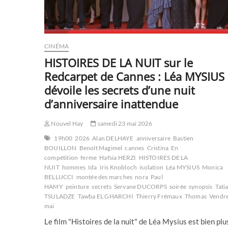
CINÉMA
HISTOIRES DE LA NUIT sur le
Redcarpet de Cannes : Léa MYSIUS
dévoile les secrets d’une nuit
d’anniversaire inattendue
Nouvel Hay
samedi 23 mai 2026
19h00
2026
Alan DELHAYE
anniversaire
Bastien
BOUILLON
Benoît Magimel
cannes
Cristina
En
compétition
ferme
Hafsia HERZI
HISTOIRES DE LA
NUIT
hommes
Ida
Iris Knobloch
isolation
Léa MYSIUS
Monica
BELLUCCI
montée des marches
nora
Paul
HAMY
peinture
secrets
Servane DUCORPS
soirée
synopsis
Tati
TSULADZE
Tawba EL GHARCHI
Thierry Frémaux
Thomas
Vendre
mai
Le film "Histoires de la nuit" de Léa Mysius est bien plu