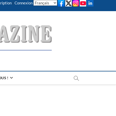
ription
|
Connexion
US !