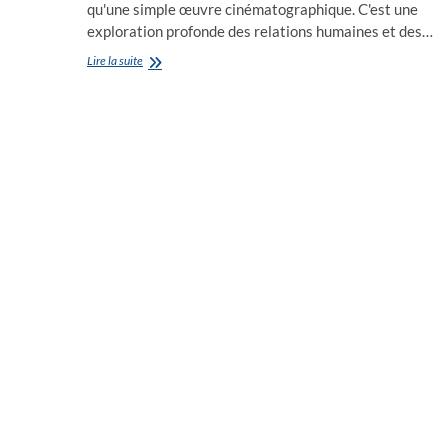
qu'une simple œuvre cinématographique. C'est une
exploration profonde des relations humaines et des…
HISTOIRES
Lire la suite
DE
LA
NUIT
sur
le
Redcarpet
de
Cannes
:
Léa
MYSIUS
dévoile
les
secrets
d’une
nuit
d’anniversaire
inattendue