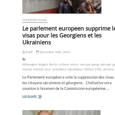
d’Ukraine
INTERNATIONAL
Le parlement europeen supprime l
visas pour les Georgiens et les
Ukrainiens
Raffi
December 16th, 2016
Allemagne
Angela
Berlin
culture
entrer
europe
gangs
géorgie
g
monde
Merkel
pour
président
république
Tbilissi
Tiflis
ukraine
Le Parlement européen a vote la suppression des visas
les citoyens ukrainiens et géorgiens. L'initiative sera
soumise à l'examen de la Commission européenne.…
Le
Lire la suite
parlement
europeen
supprime
les