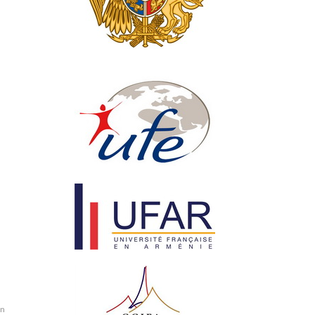
en
ukrainienne
voix