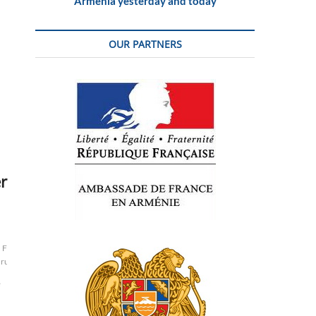
Armenia yesterday and today
OUR PARTNERS
r
François Rochebloine
Front de Gauche
L.R.
Les
russe
russie
sanctions
Thierry
ukraine
ukrainien
ukrainienne
Vladimir
e