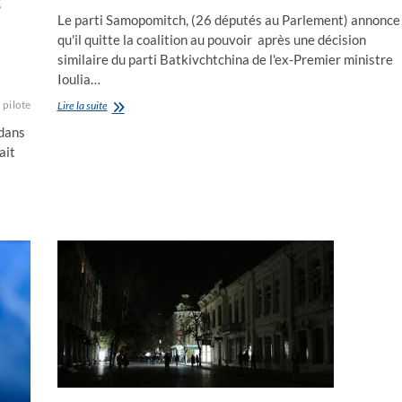
Le parti Samopomitch, (26 députés au Parlement) annonce
qu'il quitte la coalition au pouvoir après une décision
similaire du parti Batkivchtchina de l'ex-Premier ministre
Ioulia…
pilote
position
russe
Ukraine
Russes
russie
suite
tirs
tués
ukraine
ukrainienne
Ukrainie
Lire la suite
:
 dans
la
ait
coalition
pro-
occidentale
au
pouvoir
sur
le
point
déclater