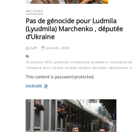
ARCHIVES
Pas de génocide pour Ludmila
(Lyudmila) Marchenko , députée
d’Ukraine
Raffi
June 6th, 2020
'Economie
1915
arménien
arménienne
arméniens
commémorat
i mhasusa
turcs
turque
turquie
ukraine
ukrainien
ukrainienne
U
This content is password protected.
Pas
Lire la suite
de
génocide
pour
Ludmila
(Lyudmila)
Marchenko
,
députée