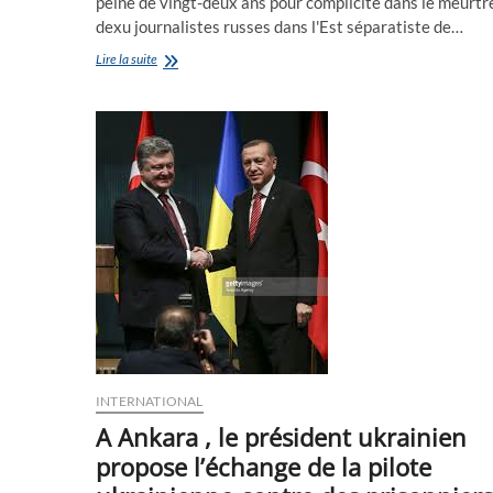
peine de vingt-deux ans pour complicité dans le meurtr
dexu journalistes russes dans l'Est séparatiste de…
Le
Lire la suite
président
Poutine
a
donné
son
accord
pour
le
troc
de
la
pilote
ukrainienne
contre
deux
de
ses
INTERNATIONAL
agents
A Ankara , le président ukrainien
(présumés)
du
propose l’échange de la pilote
renseignement