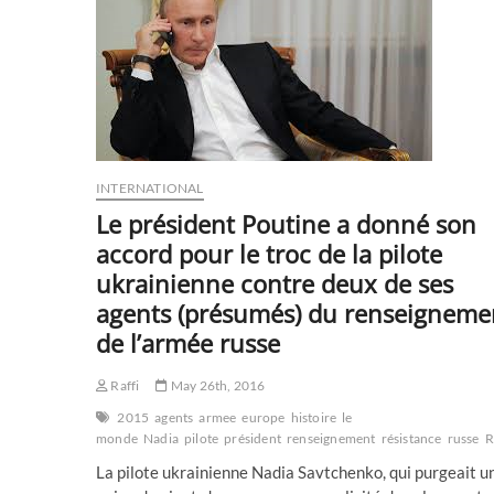
visas
pour
les
Georgiens
et
les
Ukrainiens
INTERNATIONAL
Le président Poutine a donné son
accord pour le troc de la pilote
ukrainienne contre deux de ses
agents (présumés) du renseigneme
de l’armée russe
Raffi
May 26th, 2016
2015
agents
armee
europe
histoire
le
monde
Nadia
pilote
président
renseignement
résistance
russe
R
La pilote ukrainienne Nadia Savtchenko, qui purgeait u