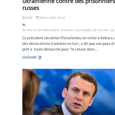
ukrainienne contre des prisonniers
de
l’armée
russes
russe
Raffi
March 10th, 2016
de
des
furent
hélicoptère
ikrainiens
journalistes
LA
mortier
par
Le président ukrainien Porochenko, en visite à Ankara,
des déclarations traduites en turc, a dit que son pays ét
prêt à toute démarche pour "le retour dans…
A
Lire la suite
Ankara
,
le
président
ukrainien
propose
l’échange
de
la
pilote
ukrainienne
contre