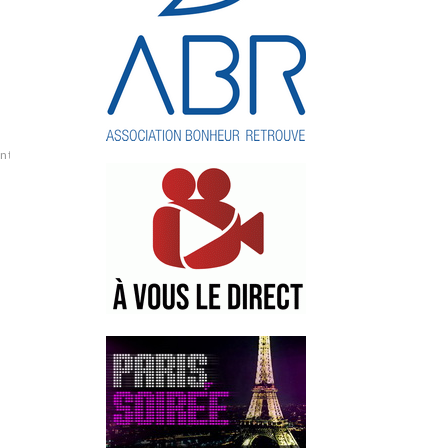
intrduit
killdisk
logicile
malveillant
malware
panne
SBU
secrets
services
system