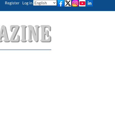
Register
|
Log in