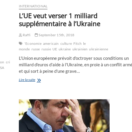
INTERNATIONAL
L’UE veut verser 1 milliard
supplémentaire à l’Ukraine
Raffi
September 15th, 2018
'Economie
americain
culture
Fitch
le
monde
russe
russie
UE
ukraine
ukrainien
ukrainienne
L'Union européenne prévoit d'octroyer sous conditions un
ion
criminels
europe
généreux
génocide
teshkilat
milliard d'euros d'aide à l'Ukraine, en proie à un conflit arm
SA
et qui sort à peine d'une grave…
L’UE
Lire la suite
veut
verser
1
milliard
supplémentaire
à
l’Ukraine