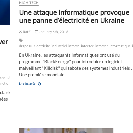
HIGH-TECH
Une attaque informatique provoque
une panne d’électricité en Ukraine
Raffi
January 6th, 2016
ver
drapeau
electricite
industriel
infecté
infectée
infecter
informatique
En Ukraine, les attaquants informatiques ont usé du
programme "BlackEnergy" pour introduire un logiciel
malveillant "Killdisk" qui sabote des systèmes industriels .
Une première mondiale, …
nce
LA
le
Une
Lire la suite
anctions
ukraine
ukrainienne
Vladimir
attaque
éclaré
informatique
osées
provoque
une
panne
d’électricité
en
Ukraine