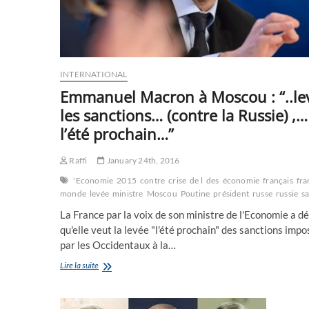
des
prisonniers
russes
INTERNATIONAL
Emmanuel Macron à Moscou : “..le
les sanctions… (contre la Russie) ,…
l’été prochain…”
Raffi
January 24th, 2016
'Economie
2015
contre
crise
de l
des
économie
français
fra
monde
levée
ministre
Moscou
Poutine
président
russe
russie
s
La France par la voix de son ministre de l'Economie a d
qu'elle veut la levée "l'été prochain" des sanctions imp
par les Occidentaux à la…
Emmanuel
Lire la suite
Macron
à
Moscou