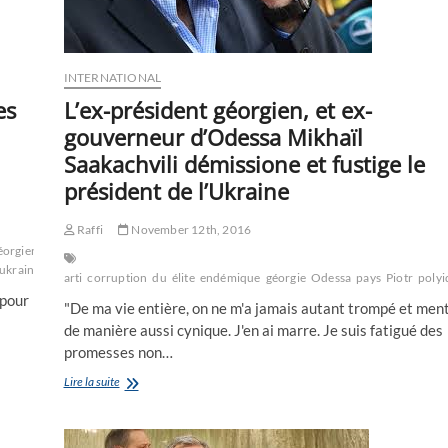
INTERNATIONAL
es
L’ex-président géorgien, et ex-
gouverneur d’Odessa Mikhaïl
Saakachvili démissione et fustige le
président de l’Ukraine
Raffi
November 12th, 2016
éorgien
georgienne
histoire
Kiev
le
ukrainien
ukrainienne
visa
arti
corruption
du
élite
endémique
géorgie
Odessa
pays
Piotr
polyi
 pour
"De ma vie entière, on ne m'a jamais autant trompé et ment
de manière aussi cynique. J'en ai marre. Je suis fatigué des
promesses non…
L’ex-
Lire la suite
président
géorgien,
et