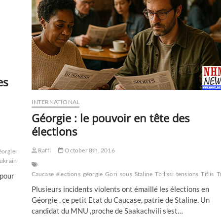
es
INTERNATIONAL
Géorgie : le pouvoir en tête des
élections
Raffi
October 8th, 2016
éorgien
georgienne
histoire
Kiev
le
ukrainien
ukrainienne
visa
Caucase
élections
géorgie
Gori
sous
Staline
Tbilissi
tensions
Tiflis
T
 pour
Plusieurs incidents violents ont émaillé les élections en
Géorgie , ce petit Etat du Caucase, patrie de Staline. Un
candidat du MNU ,proche de Saakachvili s'est…