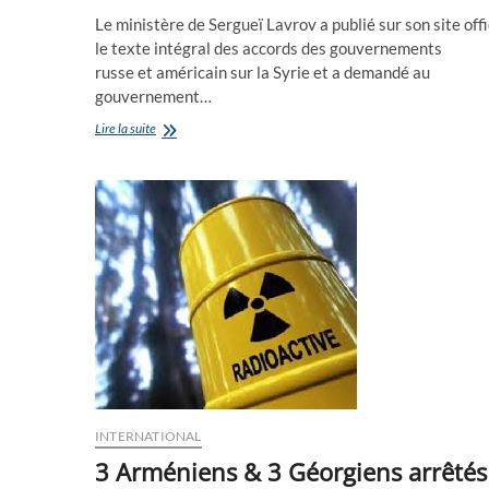
Le ministère de Sergueï Lavrov a publié sur son site offi
le texte intégral des accords des gouvernements
russe et américain sur la Syrie et a demandé au
gouvernement…
Le
Lire la suite
ministère
de
Sergueï
Lavrov
publie
sur
son
site
officiel
le
texte
des
accords
de
Moscou
INTERNATIONAL
&
Washington
3 Arméniens & 3 Géorgiens arrêtés
sur