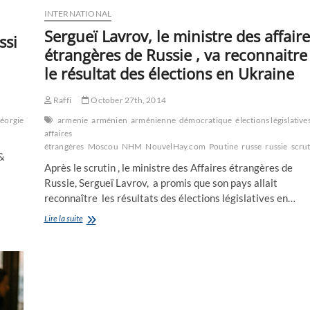
INTERNATIONAL
Sergueï Lavrov, le ministre des affaire
ssi
étrangères de Russie , va reconnaitre
le résultat des élections en Ukraine
Raffi
October 27th, 2014
éorgie
Gori
occident
armenie
Ossétie
arménien
OTAN
arménienne
Staline
Tbilissi
démocratique
Tiflis
USA
élections législative
voisins
affaires
étrangères
Moscou
NHM
NouvelHay.com
Poutine
russe
russie
scrut
 &
Après le scrutin , le ministre des Affaires étrangères de
Russie, Sergueï Lavrov, a promis que son pays allait
reconnaître les résultats des élections législatives en…
Sergueï
Lire la suite
Lavrov,
le
ministre
des
affaires
étrangères
de