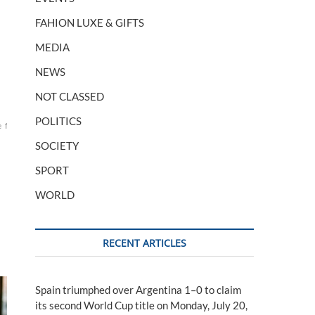
FAHION LUXE & GIFTS
MEDIA
NEWS
NOT CLASSED
POLITICS
e
français
france
géorgie
président
Tbilissi
Tiflis
SOCIETY
SPORT
WORLD
RECENT ARTICLES
Spain triumphed over Argentina 1–0 to claim
its second World Cup title on Monday, July 20,