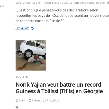
parole
restrictions
Rideau
russe
russie
sa
sanctions
serge
Sergueï
Tb
ciel
Question : "Que pensez-vous des déclarations selon
lesquelles les pays de l’Occident abaissent un nouvel ridea
de fer entre eux et la Russie ? "…
“Ils
Lire la suite
pourraient
se
coincer
quelque
chose…”
Sergueï
Lavrov
au
sujet
des
pays
SOCIÉTÉ
d’Occident
Norik Yajian veut battre un record
s’ils
abaissent
Guiness à Tbilissi (Tiflis) en Géorgie
un
nouveau
Raffi
February 17th, 2016
rideau
de