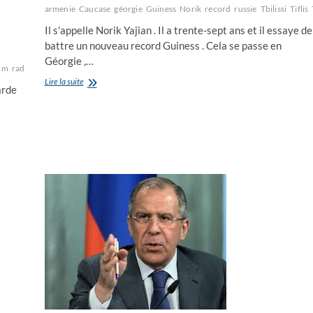
fer
armenie
Caucase
géorgie
Guiness
Norik
record
russie
Tbilissi
Tiflis
Il s'appelle Norik Yajian . Il a trente-sept ans et il essaye de
battre un nouveau record Guiness . Cela se passe en
Géorgie ,…
um
radioactif
radioactive
socialistes
Tbilissi
Tiflis
Trabscaucasie
Transcaucasie
U
Norik
Lire la suite
arde
Yajian
veut
battre
un
record
Guiness
à
Tbilissi
(Tiflis)
en
Géorgie