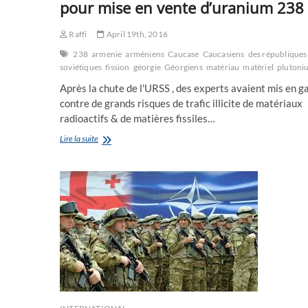
pour mise en vente d’uranium 238
la
Syrie
Raffi
April 19th, 2016
238
armenie
arméniens
Caucase
Caucasiens
des républiques
soviétiques
fission
géorgie
Géorgiens
matériau
matériel
plutoni
Après la chute de l'URSS , des experts avaient mis en g
contre de grands risques de trafic illicite de matériaux
radioactifs & de matières fissiles…
3
Lire la suite
Arméniens
&
3
Géorgiens
arrêtés
pour
mise
en
vente
d’uranium
238