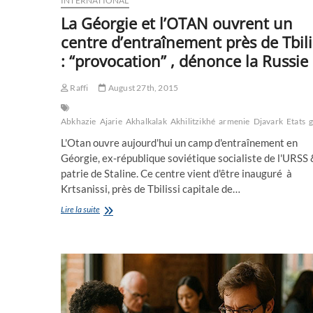
INTERNATIONAL
La Géorgie et l’OTAN ouvrent un
centre d’entraînement près de Tbili
: “provocation” , dénonce la Russie
Raffi
August 27th, 2015
Abkhazie
Ajarie
Akhalkalak
Akhilitzikhé
armenie
Djavark
Etats
g
L'Otan ouvre aujourd'hui un camp d'entraînement en
Géorgie, ex-république soviétique socialiste de l'URSS
patrie de Staline. Ce centre vient d'être inauguré à
Krtsanissi, près de Tbilissi capitale de…
La
Lire la suite
Géorgie
et
l’OTAN
ouvrent
un
centre
d’entraînement
près