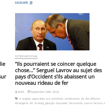
Géorgie
Lire la suite
:
le
pouvoir
en
tête
des
élections
INTERNATIONAL
lie
“Ils pourraient se coincer quelque
chose…” Sergueï Lavrov au sujet des
sur
pays d’Occident s’ils abaissent un
nouveau rideau de fer
Raffi
September 18th, 2016
-
à
anglais
apportées
are
arménien
arménienne
de
des Affaires
étrangères
fer
fucking
géorgie
imposées
l'économie
Lavrov
lecture