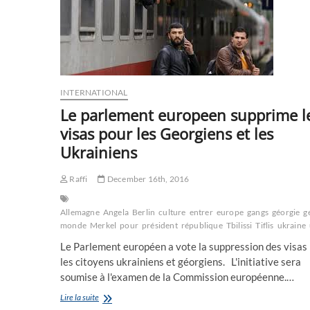
INTERNATIONAL
Le parlement europeen supprime l
visas pour les Georgiens et les
Ukrainiens
Raffi
December 16th, 2016
Allemagne
Angela
Berlin
culture
entrer
europe
gangs
géorgie
g
monde
Merkel
pour
président
république
Tbilissi
Tiflis
ukraine
Le Parlement européen a vote la suppression des visas
les citoyens ukrainiens et géorgiens. L'initiative sera
soumise à l'examen de la Commission européenne.…
Le
Lire la suite
parlement