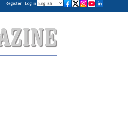
Register
|
Log in