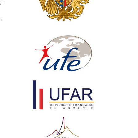
ilissi
Tiflis
URSS
Who
you
Zacharova
u