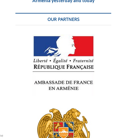
Armenia yesterday and today
OUR PARTNERS
me
mère
ministre
monde
occident
pays
porte-