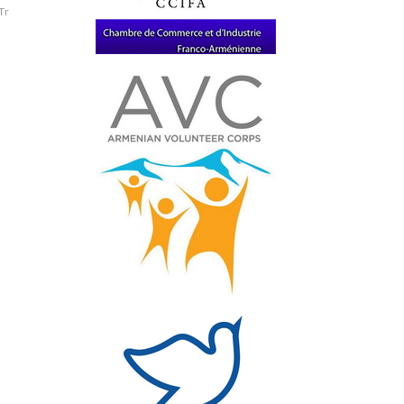
Transcaucasie
Yajian
nio
uranium
URSS