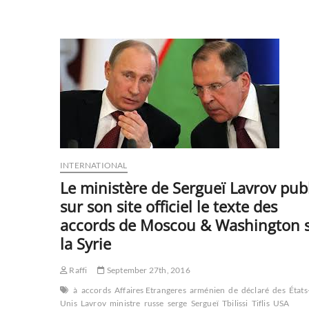
europeen
supprime
les
visas
pour
les
Georgiens
et
les
Ukrainiens
INTERNATIONAL
Le ministère de Sergueï Lavrov pub
sur son site officiel le texte des
accords de Moscou & Washington 
la Syrie
Raffi
September 27th, 2016
à
accords
Affaires Etrangeres
arménien
de
déclaré
des
États
Unis
Lavrov
ministre
russe
serge
Sergueï
Tbilissi
Tiflis
USA