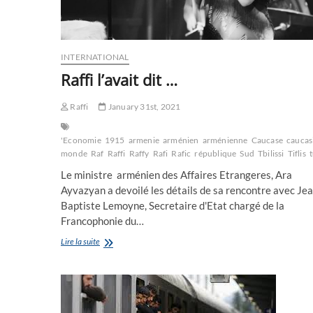
INTERNATIONAL
Raffi l’avait dit …
Raffi
January 31st, 2021
'Economie
1915
armenie
arménien
arménienne
Caucase
caucas
monde
Raf
Raffi
Raffy
Rafi
Rafic
république
Sud
Tbilissi
Tiflis
Le ministre arménien des Affaires Etrangeres, Ara
Ayvazyan a devoilé les détails de sa rencontre avec Jea
Baptiste Lemoyne, Secretaire d'Etat chargé de la
Francophonie du…
Raffi
Lire la suite
l’avait
dit
…