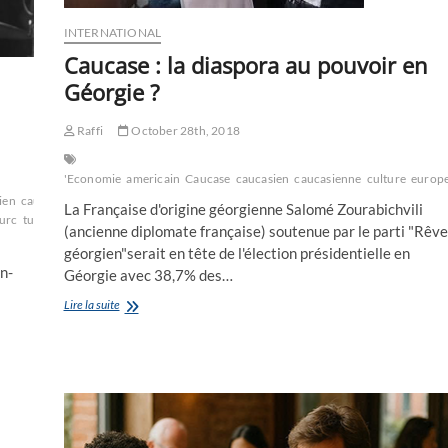
INTERNATIONAL
Caucase : la diaspora au pouvoir en
Géorgie ?
Raffi
October 28th, 2018
'Economie
americain
Caucase
caucasien
caucasienne
culture
europ
ien
caucasienne
CEI
commémoration
conférence
culture
du
europe
géorgie
le
La Française d'origine géorgienne Salomé Zourabichvili
turc
turquie
Vartan
(ancienne diplomate française) soutenue par le parti "Rêve
géorgien"serait en tête de l'élection présidentielle en
n-
Géorgie avec 38,7% des…
Caucase
Lire la suite
:
la
diaspora
au
pouvoir
en
Géorgie
?