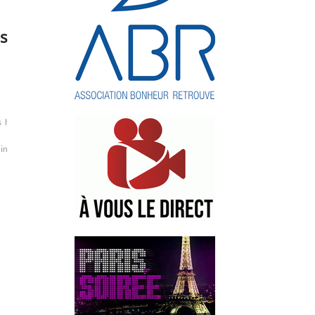
s
s
hay
Kiev
Lavrov
ministre
in
Sergueï
Tbilissi
Tiflis
ukraine