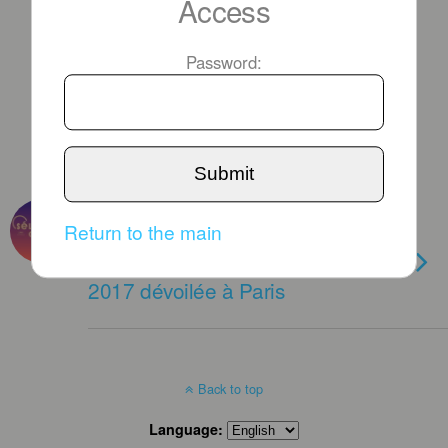
Access
Password:
Submit
APRIL 13TH, 2017
Return to the main
[CHRONIQUE] La sélection
officielle du festival de Cannes
2017 dévoilée à Paris
Back to top
Language: