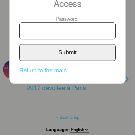
Access
Password:
Submit
APRIL 13TH, 2017
Return to the main
[CHRONIQUE] La sélection
officielle du festival de Cannes
2017 dévoilée à Paris
Back to top
Language: