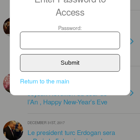
Access
JANUARY 5TH, 2018
C’est Noël ! Encore ? Oui : le 6
Password:
janvier pour les Arméniens
apostoliques et 7 janvier pour
les orthodoxes
Submit
DECEMBER 31ST, 2017
Return to the main
La planete passe en 2020 :
Joyeux Reveillon du Jour de
l’An , Happy New-Year’s Eve
DECEMBER 31ST, 2017
Le president turc Erdogan sera