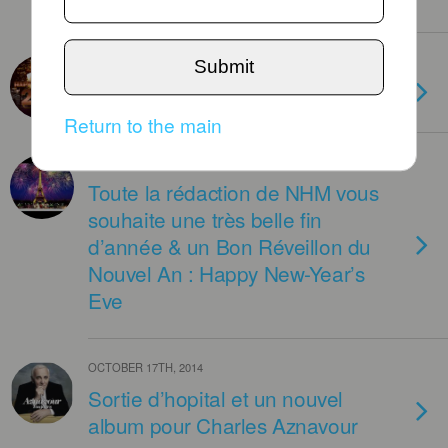
FEBRUARY 6TH, 2017
Submit
Le nouvel an aux USA : à suivre
Return to the main
JANUARY 1ST, 2016
Toute la rédaction de NHM vous
souhaite une très belle fin
d’année & un Bon Réveillon du
Nouvel An : Happy New-Year’s
Eve
OCTOBER 17TH, 2014
Sortie d’hopital et un nouvel
album pour Charles Aznavour