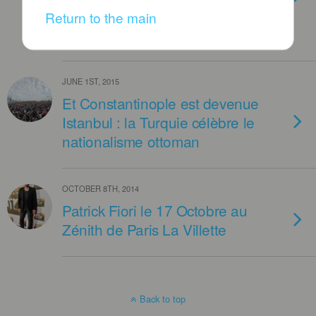
Nouvel An : Happy New-Year’s
Return to the main
Eve
JUNE 1ST, 2015
Et Constantinople est devenue
Istanbul : la Turquie célèbre le
nationalisme ottoman
OCTOBER 8TH, 2014
Patrick Fiori le 17 Octobre au
Zénith de Paris La Villette
Back to top