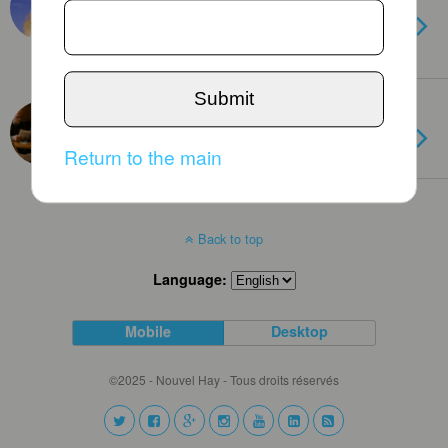
La Russie lance avec succès un
satellite militaire
Submit
JANUARY 4TH, 2012
Meilleurs Voeux 2012
Return to the main
Back to top
Language:
Mobile
Desktop
©2025 - Nouvel Hay - Tous droits réservés