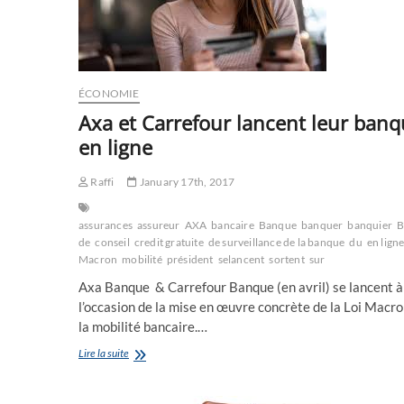
ÉCONOMIE
Axa et Carrefour lancent leur ban
en ligne
Raffi
January 17th, 2017
assurances
assureur
AXA
bancaire
Banque
banquer
banquier
B
de
conseil
credit gratuite
de surveillance de la banque
du
en lign
Macron
mobilité
président
selancent
sortent
sur
Axa Banque & Carrefour Banque (en avril) se lancent à
l’occasion de la mise en œuvre concrète de la Loi Macro
la mobilité bancaire.…
Axa
Lire la suite
et
Carrefour
lancent