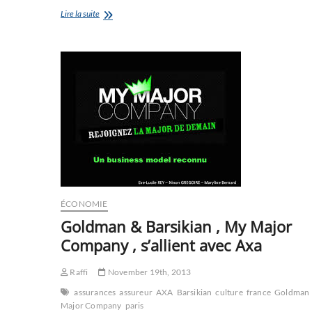
Louer
Lire la suite
un
bien
immobilier
:
le
travail
d’un
professionnel
ÉCONOMIE
Goldman & Barsikian , My Major
Company , s’allient avec Axa
Raffi
November 19th, 2013
assurances
assureur
AXA
Barsikian
culture
france
Goldman
Major Company
paris