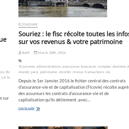
ÉCONOMIE
Souriez : le fisc récolte toutes les info
que
sur vos revenus & votre patrimoine
Raffi
March 28th, 2016
'Economie
administrations
assurances
bancaires
comptes
données
é
ois
Boursorama
monde
Carrefour
paris
patrimoine
carte
récolter
revnus
transactions
vie
e
LA
loi
Depuis le 1er Janvier 2016 le fichier central des contrats
d'assurance-vie et de capitalisation (Ficovie) récolte auprè
des assureurs les contrats d'assurance-vie et de
n sur
capitalisation qu'ils détiennent ,avec…
Souriez
Lire la suite
:
le
fisc
récolte