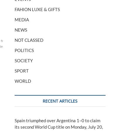
FAHION LUXE & GIFTS
MEDIA
NEWS
NOT CLASSED
france
j'assure
le
Sequoia
taux
POLITICS
SOCIETY
SPORT
WORLD
RECENT ARTICLES
Spain triumphed over Argentina 1–0 to claim
its second World Cup title on Monday, July 20,