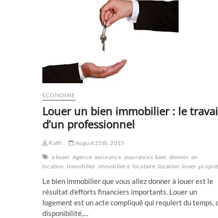
leur
banque
en
ligne
ÉCONOMIE
Louer un bien immobilier : le travai
d’un professionnel
Raffi
August 25th, 2015
à louer
Agence
assurance
assurances
bien
donner
en
location
Immobilier
immobilière
locataire
location
louer
proprié
Le bien immobilier que vous allez donner à louer est le
résultat d’efforts financiers importants. Louer un
logement est un acte compliqué qui requiert du temps, d
disponibilité,…