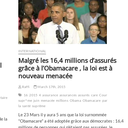
toutes
les
infos
sur
vos
revenus
&
votre
patrimoine
INTERNATIONAL
Malgré les 16,4 millions d’assurés
l
grâce à l’Obamacare , la loi est à
nouveau menacée
Raffi
March 17th, 2015
16
2015
4
assurance
assurances
assurés
care
Cour
taire
supr^me
juin
menacée
millions
Obama
Obamacare
par
la
santé
suprême
Le 23 Mars il y aura 5 ans que la loi surnommée
e la
"Obamacare" a été adoptée grâce aux démocrates : 16,4
millions de personnes qui n'étaient pas assurées, le…