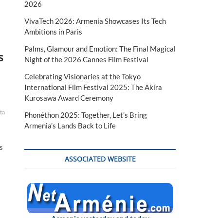
2026
VivaTech 2026: Armenia Showcases Its Tech
Ambitions in Paris
Palms, Glamour and Emotion: The Final Magical
s
Night of the 2026 Cannes Film Festival
Celebrating Visionaries at the Tokyo
International Film Festival 2025: The Akira
Kurosawa Award Ceremony
tablissements
financieres
financiers
fisc
fiscal
fiscales
français
france
imposé
i
Phonéthon 2025: Together, Let’s Bring
Armenia’s Lands Back to Life
s
ASSOCIATED WEBSITE