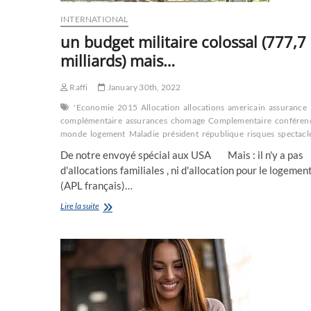
INTERNATIONAL
un budget militaire colossal (777,7
milliards) mais…
Raffi
January 30th, 2022
'Economie
2015
Allocation
allocations
americain
assurance
complémentaire
assurances
chomage
Complementaire
conféren
monde
logement
Maladie
président
république
risques
spectacl
De notre envoyé spécial aux USA Mais : il n'y a pas
d'allocations familiales , ni d'allocation pour le logemen
(APL français)…
un
Lire la suite
budget
militaire
colossal
(777,7
milliards)
mais…