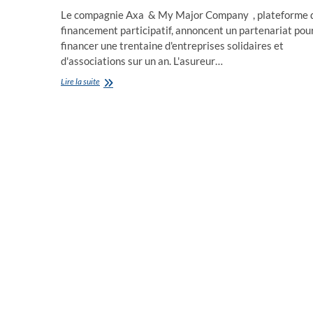
Le compagnie Axa & My Major Company , plateforme 
financement participatif, annoncent un partenariat pou
financer une trentaine d'entreprises solidaires et
d'associations sur un an. L'asureur…
Goldman
Lire la suite
&
Barsikian
,
My
Major
Company
,
s’allient
avec
Axa