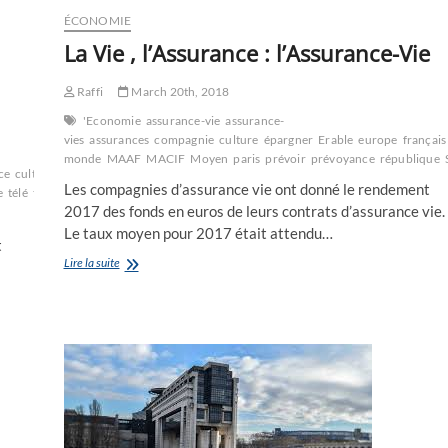
ÉCONOMIE
La Vie , l’Assurance : l’Assurance-Vie
Raffi
March 20th, 2018
'Economie
assurance-vie
assurance-
vies
assurances
compagnie
culture
épargner
Erable
europe
français
monde
MAAF
MACIF
Moyen
paris
prévoir
prévoyance
république
ce
culture
de
des
économie
élections
familiales
histoire
HLM
LA
le
Les compagnies d’assurance vie ont donné le rendement
e
télé
télévision
turc
TV
US
USA
2017 des fonds en euros de leurs contrats d’assurance vie.
Le taux moyen pour 2017 était attendu…
t
La
Lire la suite
Vie
,
l’Assurance
:
l’Assurance-
Vie