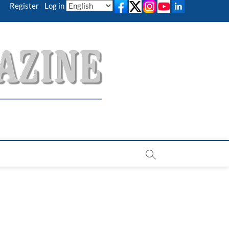
Register
|
Log in