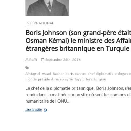
Sotchi
il
ya
quelques
jours
INTERNATIONAL
Boris Johnson (son grand-père étai
Osman Kémal) le ministre des Affai
étrangères britannique en Turquie
Raffi
September 26th, 2016
Aïntap
al
Assad
Bachar
boris
cannes
chef
diplomatie
erdogan
monde
président
recep
syrie
Tayyip
turc
turquie
Le chef de la diplomatie britannique , Boris Johnson, s'e
rendu dans la matinée sur un site où sont les camions d
humanitaire de l'ONU…
Boris
Lire la suite
Johnson
(son
grand-
père