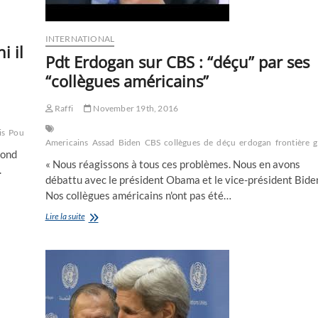
INTERNATIONAL
i il
Pdt Erdogan sur CBS : “déçu” par ses
“collègues américains”
Raffi
November 19th, 2016
is
Poutine
président
progresse
république
russe
russie
syrie
syrien
Vladimir
Americains
Assad
Biden
CBS
collègues
de
déçu
erdogan
frontière
g
fond
« Nous réagissons à tous ces problèmes. Nous en avons
.
débattu avec le président Obama et le vice-président Bide
Nos collègues américains n'ont pas été…
Pdt
Lire la suite
Erdogan
sur
CBS
:
“déçu”
par
ses
“collègues