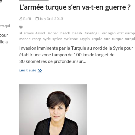
en
L’armée turque s’en va-t-en guerre ?
Syrie
Raffi
July 3rd, 2015
ttaquié
Pentagone
président
responsables
Russes
russie
syrien
syrienne
syrien
al
armee
Assad
Bachar
Daech
Daesh
Davutoglu
erdogan
etat
europ
 pour
monde
recep
syrie
syrien
syrienne
Tayyip
Trquie
turc
turque
turqu
lle a
Invasion imminente par la Turquie au nord de la Syrie pour
établir une zone tampon de 100 km de long et de
30 kilomètres de profondeur sur…
L’armée
Lire la suite
turque
s’en
va-
t-
en
guerre
?