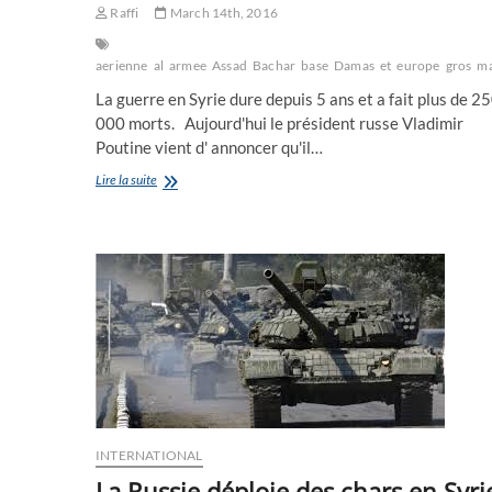
Raffi
March 14th, 2016
aerienne
al
armee
Assad
Bachar
base
Damas
et
europe
gros
ma
La guerre en Syrie dure depuis 5 ans et a fait plus de 2
000 morts. Aujourd'hui le président russe Vladimir
Poutine vient d' annoncer qu'il…
Le
Lire la suite
président
Vladimir
Poutine
a
annoncé
le
retrait
de
l’armée
russe
de
Syrie
INTERNATIONAL
La Russie déploie des chars en Syri