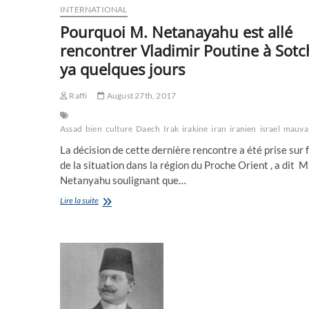
INTERNATIONAL
Pourquoi M. Netanayahu est allé
rencontrer Vladimir Poutine à Sotch
ya quelques jours
Raffi
August 27th, 2017
Assad
bien
culture
Daech
Irak
irakine
iran
iranien
israel
mauva
La décision de cette dernière rencontre a été prise sur 
de la situation dans la région du Proche Orient , a dit M
Netanyahu soulignant que…
Pourquoi
Lire la suite
M.
Netanayahu
est
allé
rencontrer
Vladimir
Poutine
à