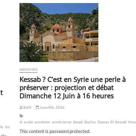
Lavrov
conclut
une
trêve
avec
John
Kerry
ARCHIVES
Kessab ? C’est en Syrie une perle à
préserver : projection et débat
t
Dimanche 12 Juin à 16 heures
Raffi
June 8th, 2016
al
arabe
arménien
arménienne
Assad
Bachar
Damas
El
Kessab
Moy
le
Incirlik
iran
iranien
iranienne
parlement
politique
recep
Tayy^p
turc
turque
This content is password protected.
qués