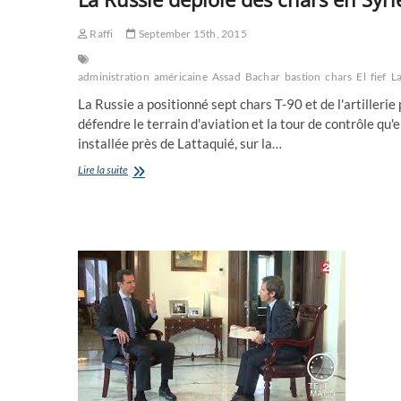
Raffi
September 15th, 2015
administration
américaine
Assad
Bachar
bastion
chars
El
fief
La
La Russie a positionné sept chars T-90 et de l'artillerie
défendre le terrain d'aviation et la tour de contrôle qu'e
installée près de Lattaquié, sur la…
La
Lire la suite
Russie
déploie
des
chars
en
Syrie