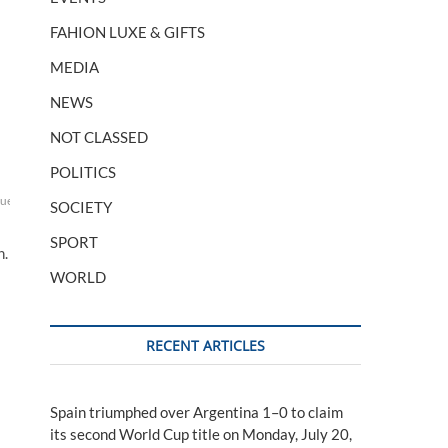
FAHION LUXE & GIFTS
MEDIA
NEWS
NOT CLASSED
POLITICS
uerre
Joe
LA
Obama
par
recep
ses
Sud
syrie
syrien
syrienne
Tayyi
turquie
US
SOCIETY
SPORT
n.
WORLD
RECENT ARTICLES
Spain triumphed over Argentina 1–0 to claim
its second World Cup title on Monday, July 20,