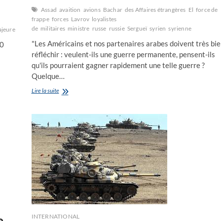
Assad
avaition
avions
Bachar
des Affaires étrangères
El
force de
frappe
forces
Lavrov
loyalistes
de
militaires
ministre
russe
russie
Sergueï
syrien
syrienne
jeure
navale
Poutine
président
république
russe
russie
syrie
Vladimir
"Les Américains et nos partenaires arabes doivent très bie
50
réfléchir : veulent-ils une guerre permanente, pensent-ils
qu'ils pourraient gagner rapidement une telle guerre ?
Quelque…
Le
Lire la suite
ministre
russe
des
Affaires
étrangères
Sergueï
Lavrov
fait
une
offre
de
cessez-
le
feu
INTERNATIONAL
e