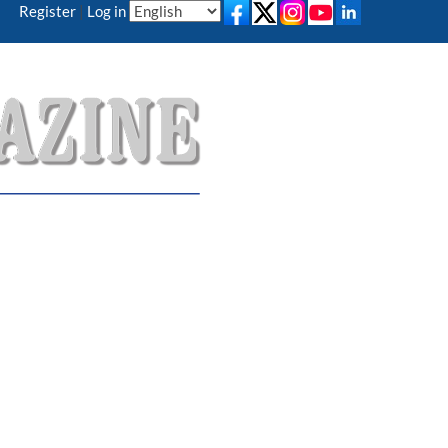
Register
|
Log in