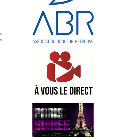
s
US
USA
e
histoire
islamique
Kurdes
Kurdistan
le
ie