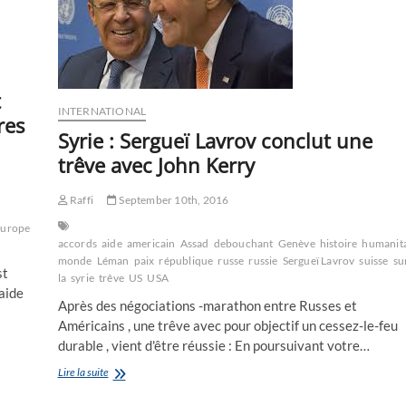
américains”
t
INTERNATIONAL
res
Syrie : Sergueï Lavrov conclut une
trêve avec John Kerry
Raffi
September 10th, 2016
europe
Gaziantep
histoire
Johnson
le
accords
aide
americain
Assad
debouchant
Genève
histoire
humanita
monde
Léman
paix
république
russe
russie
Sergueï Lavrov
suisse
su
st
la
syrie
trêve
US
USA
'aide
Après des négociations -marathon entre Russes et
Américains , une trêve avec pour objectif un cessez-le-feu
durable , vient d'être réussie : En poursuivant votre…
Syrie
Lire la suite
:
Sergueï