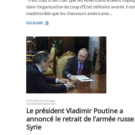
dans l'organisation du coup d'Etat militaire avorté. Il es
inadmissible que les chasseurs américains…
Les
Lire la suite
USA
sont
derrière
le
putsch
en
Turquie,d’après
Hossein
Amir-
Abdollahian
,conseiller
du
président
du
INTERNATIONAL
parlement
Le président Vladimir Poutine a
iranien
annoncé le retrait de l’armée russe
Syrie