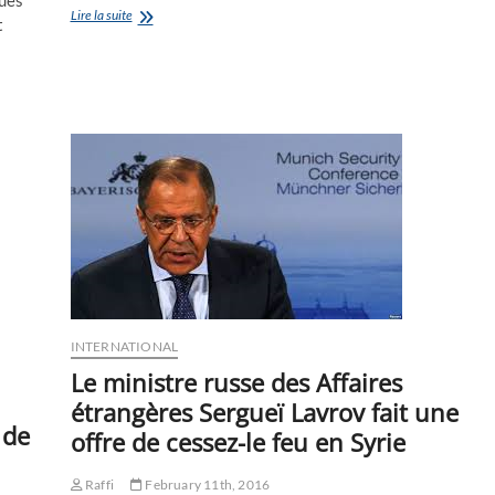
Kessab
Lire la suite
t
?
C’est
en
Syrie
une
perle
à
préserver
:
projection
et
débat
Dimanche
12
Juin
à
INTERNATIONAL
16
heures
Le ministre russe des Affaires
étrangères Sergueï Lavrov fait une
 de
offre de cessez-le feu en Syrie
Raffi
February 11th, 2016