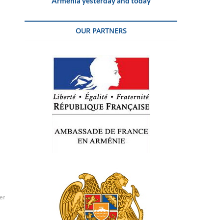
Armenia yesterday and today
OUR PARTNERS
en
orient
syrie
syrien
syrienne
syriennes
syriens
ville
turquie