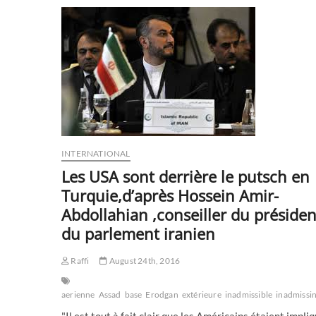
était
Osman
Kémal)
le
ministre
des
Affaires
étrangères
britannique
en
Turquie
INTERNATIONAL
Les USA sont derrière le putsch en
Turquie,d’après Hossein Amir-
Abdollahian ,conseiller du présiden
du parlement iranien
Raffi
August 24th, 2016
aerienne
Assad
base
Erodgan
extérieure
inadmissible
inadmissin
"Il est tout à fait clair que les Américains étaient impli