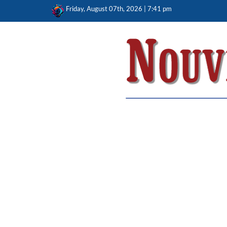
Skip
Friday, August 07th, 2026 | 7:41 pm
to
content