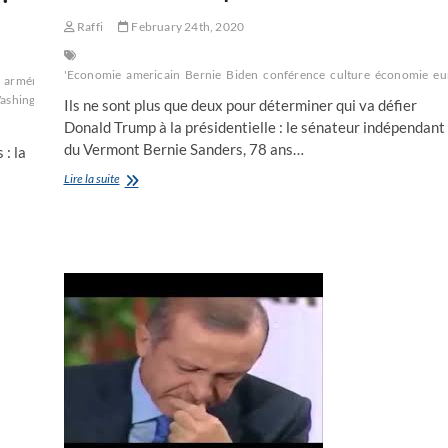
Raffi
February 24th, 2020
'Economie
americain
Bernie
Biden
conférence
culture
économie
eu
arméniens
Biden
commémoration
conférence
culture
économie
élections
erd
ashington
Ils ne sont plus que deux pour déterminer qui va défier
Donald Trump à la présidentielle : le sénateur indépendant
du Vermont Bernie Sanders, 78 ans…
 : la
Joe
Lire la suite
(Biden)
ou
Bernie
(Sanders)
pour
l’investiture
du
parti
démocrate