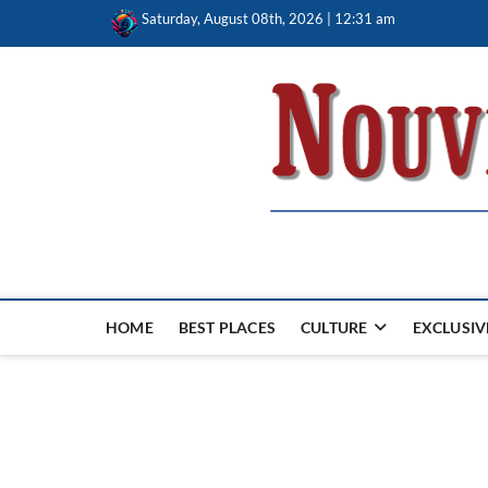
Skip
Saturday, August 08th, 2026 | 12:31 am
to
content
Nouvel Hay
LE MAGAZINE SANS FRONTIÈRES
HOME
BEST PLACES
CULTURE
EXCLUSIV