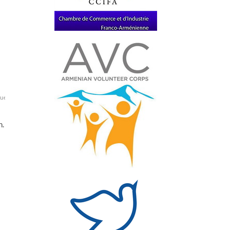
uerre
Joe
LA
Obama
par
recep
ses
Sud
syrie
syrien
syrienne
Tayyi
turquie
US
n.