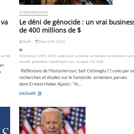
INTERNATIONAL
 va
Le déni de génocide : un vrai busines
de 400 millions de $
Raffi
May 11th, 2021
arméniens
'Economie
Biden
culture
1915
erdogan
2015
americain
US
USA
armenie
arménien
arménienne
arm
monde
président
république
turc
turquie
US
USA
an
Réflexions de l'historien turc Sait Cetinoglu (*) conu par s
n
recherches et études sur le Genocide arménien, parues
dans Ermeni Haber Ajansi : "le…
Le
Lire la suite
déni
de
génocide
:
un
vrai
business