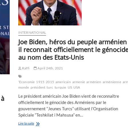
de
400
millions
de
$
INTERNATIONAL
Joe Biden, héros du peuple arménien 
il reconnait officiellement le génocide
au nom des Etats-Unis
Raffi
April 24th, 2021
'Economie
1915
2015
americain
armenie
arménien
arménienne
arm
monde
président
turc
turquie
US
USA
Le président américain Joe Biden vient de reconnaître
 à
officiellement le génocide des Arméniens par le
gouvernement “Jeunes Turcs” utilisant l’Organisation
Spéciale “Teshkilat i Mahsusa” en…
Joe
Lire la suite