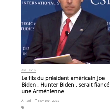
très
bien
,
tout
va
très
bien
…
ARCHIVES
Le fils du président américain Joe
Biden , Hunter Biden , serait fiancé
une Arménienne
Raffi
May 10th, 2021