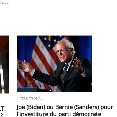
Biden,
élections
histoire
Hunter
LA
le
héros
du
peuple
arménien
:
il
reconnait
officiellement
le
génocide,
au
nom
des
Etats-
Unis
INTERNATIONAL
Joe (Biden) ou Bernie (Sanders) pour
.T.
l’investiture du parti démocrate
 ?