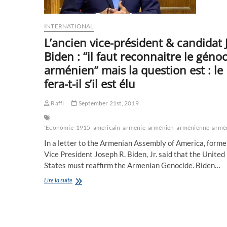
?
INTERNATIONAL
L’ancien vice-président & candidat 
Biden : “il faut reconnaitre le géno
arménien” mais la question est : le
fera-t-il s’il est élu
Raffi
September 21st, 2019
'Economie
1915
americain
armenie
arménien
arménienne
armé
In a letter to the Armenian Assembly of America, forme
Vice President Joseph R. Biden, Jr. said that the United
States must reaffirm the Armenian Genocide. Biden…
L’ancien
Lire la suite
vice-
président
&
candidat
Joe