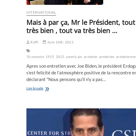
INTERNATIONAL
Mais à par ça, Mr le Président, tout
très bien , tout va très bien …
Raffi
June 16th, 2021
'Economie
1915
2015
americain
armenie
arménien
arménienne
Apres son entretien avec Joe Biden, le président Erdog
s'est felicité de l'atmosphère positive de la rencontre e
déclarant "Nous pensons qu'il n'y a pas…
Mais
Lire la suite
à
par
ça,
Mr
le
Président,
tout
va