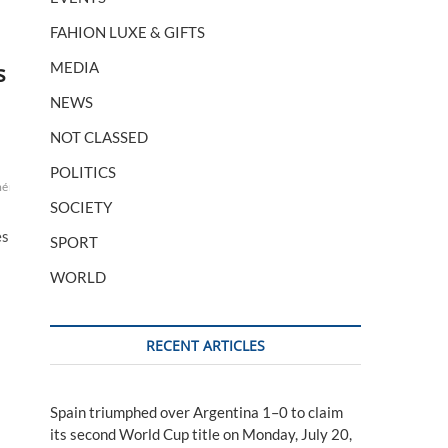
FAHION LUXE & GIFTS
s
MEDIA
NEWS
NOT CLASSED
POLITICS
éniens
Biden
commémoration
conférence
culture
de
des
économie
élections
e
SOCIETY
es
SPORT
WORLD
RECENT ARTICLES
Spain triumphed over Argentina 1–0 to claim
its second World Cup title on Monday, July 20,