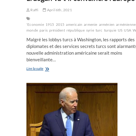
Raffi
April 6th, 2021
'Economie
1915
2015
americain
armenie
arménien
arménienne
monde
paris
président
république
syrie
turc
turquie
US
USA
W
Malgré les lobbys turcs à Washington, les rapports des
diplomates et des services secrets turcs sont alarmants
nouvelle administration américaine serait moins
bienveillante…
A
Lire la suite
Ankara,
en
son
“paradis
blanc”,
R.T.
Erdogan
va-
t-
il
convaincre
l’Europe