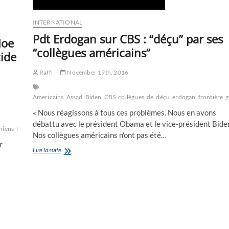
INTERNATIONAL
Pdt Erdogan sur CBS : “déçu” par ses
Joe
“collègues américains”
cide
Raffi
November 19th, 2016
Americains
Assad
Biden
CBS
collègues
de
déçu
erdogan
frontière
g
« Nous réagissons à tous ces problèmes. Nous en avons
débattu avec le président Obama et le vice-président Bide
niens
Biden
commémoration
Nos collègues américains n'ont pas été…
r
Pdt
Lire la suite
Erdogan
sur
CBS
:
“déçu”
par
ses
“collègues