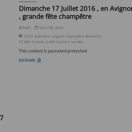
Dimanche 17 Juillet 2016 , en Avigno
, grande fête champêtre
Raffi
July 17th, 2016
2016
animation
avignon
champêtre
dimanche
17
fête
Grande
Juillet
Souvine
varietes
This content is password protected.
Dimanche
Lire la suite
17
Juillet
2016
,
en
Avignon
,
grande
fête
champêtre
17