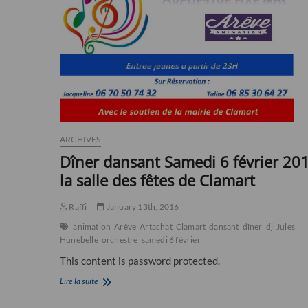
ARCHIVES
Dîner dansant Samedi 6 février 20
la salle des fêtes de Clamart
Raffi
January 13th, 2016
animation
Arêve
Artachat
Clamart
dansant
dîner
dj
Jules
Hunebelle
orchestre
samedi 6 février
This content is password protected.
Dîner
Lire la suite
dansant
Samedi