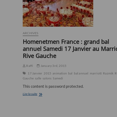
!
ARCHIVES
Homenetmen France : grand bal
annuel Samedi 17 Janvier au Marri
Rive Gauche
Raffi
January 3rd, 2015
17 Janvier
2015
animation
bal
bal annuel
marriott
Razmik
R
Gauche
salle
salons
Samedi
This content is password protected.
Homenetmen
Lire la suite
France
:
grand
bal