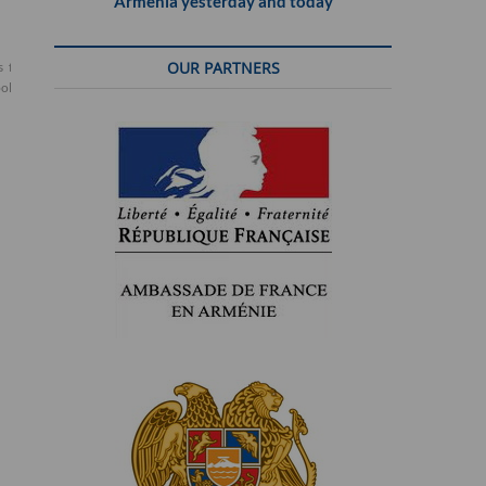
Armenia yesterday and today
OUR PARTNERS
s
fête
ola