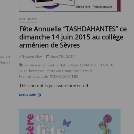
ARCHIVES
Fête Annuelle “TASHDAHANTES” ce
dimanche 14 juin 2015 au collège
arménien de Sèvres
Nouvel Hay
June 7th, 2015
nie
artsagh
association
bâtiments
bénévoles
campagne
centre
culturel
da-
riptions
karabagh
médicale
photo
prévention
quotidien
rénovations
reportage
animation
annuel
buffet
collège
DIMANCHE 14 JUIN
2015
kermesse
khorovadz
musicale
Samuel
Moorat
spectacle
TASHDAHANTES
This content is password protected.
Fête
Lire la suite
Annuelle
“TASHDAHANTES”
ce
dimanche
14
juin
2015