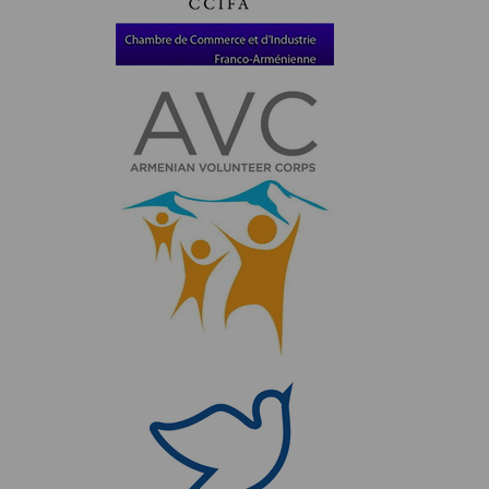
sport
travail
Véra