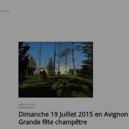
ture
dj
école
gala
Grand
Hamaskaïne
paris
Tarkmantchatz
ARCHIVES
Dimanche 19 Juillet 2015 en Avignon 
Grande fête champêtre