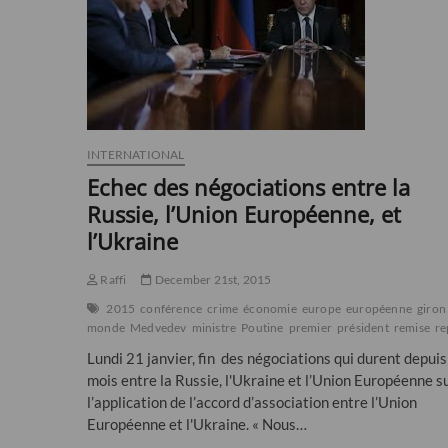
Jeudi
6
décembre
2018
de
19
à
21
INTERNATIONAL
heures
Echec des négociations entre la
Russie, l’Union Européenne, et
l’Ukraine
Raffi
December 21st, 2015
2015
conférence
crime
économie
europe
européenne
giron
monde
Medvedev
ministre
Poutine
premier
président
remise
re
Lundi 21 janvier, fin des négociations qui durent depuis
mois entre la Russie, l'Ukraine et l’Union Européenne s
l’application de l’accord d’association entre l’Union
Européenne et l'Ukraine. « Nous…