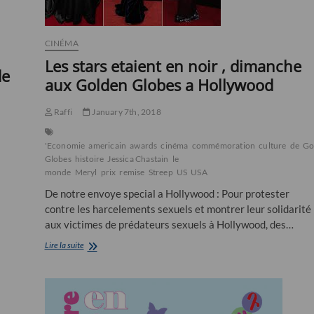
CINÉMA
Les stars etaient en noir , dimanche
de
aux Golden Globes a Hollywood
Raffi
January 7th, 2018
'Economie
americain
awards
cinéma
commémoration
culture
de
Go
Globes
histoire
Jessica Chastain
le
monde
Meryl
prix
remise
Streep
US
USA
De notre envoye special a Hollywood : Pour protester
contre les harcelements sexuels et montrer leur solidarité
aux victimes de prédateurs sexuels à Hollywood, des…
Les
Lire la suite
stars
etaient
en
noir
,