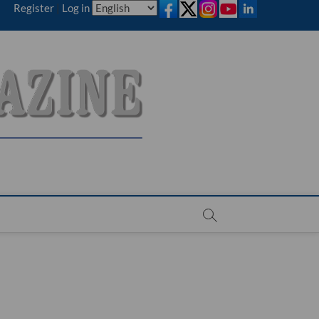
Register
|
Log in