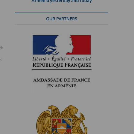
Armenia yesterday and today
OUR PARTNERS
che 30
rotzassere
tombola
tournoi