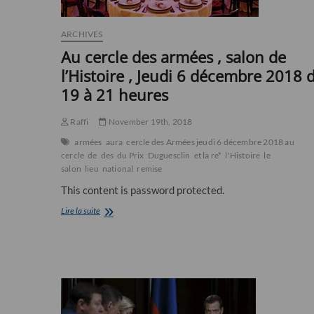
ARCHIVES
Au cercle des armées , salon de
l’Histoire , Jeudi 6 décembre 2018 
19 à 21 heures
Raffi
November 19th, 2018
armées
aura
cercle des Armées jeudi 6 décembre 2018 au
cercle
de
des
du Prix
Duguesclin
et la re*
l'Histoire
le
salon
lieu
national
remise
This content is password protected.
Au
Lire la suite
cercle
des
armées
,
salon
de
l’Histoire
,