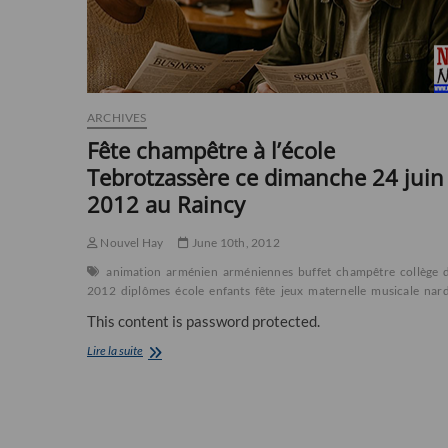
ARCHIVES
Fête champêtre à l’école
Tebrotzassère ce dimanche 24 juin
2012 au Raincy
Nouvel Hay
June 10th, 2012
animation
arménien
arméniennes
buffet
champêtre
collège
2012
diplômes
école
enfants
fête
jeux
maternelle
musicale
nard
This content is password protected.
Fête
Lire la suite
champêtre
à
l’école
Tebrotzassère
ce