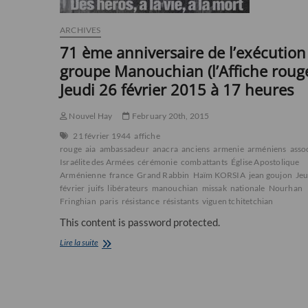
ARCHIVES
71 ème anniversaire de l’exécution
groupe Manouchian (l’Affiche roug
Jeudi 26 février 2015 à 17 heures
Nouvel Hay
February 20th, 2015
21 février 1944
affiche
rouge
aia
ambassadeur
anacra
anciens
armenie
arméniens
asso
Israélite des Armées
cérémonie
combattants
Église Apostolique
Arménienne
france
Grand Rabbin
Haïm KORSIA
jean goujon
Jeu
février
juifs
libérateurs
manouchian
missak
nationale
Nourhan
Fringhian
paris
résistance
résistants
viguen tchitetchian
This content is password protected.
71
Lire la suite
ème
anniversaire
de
l’exécution
du