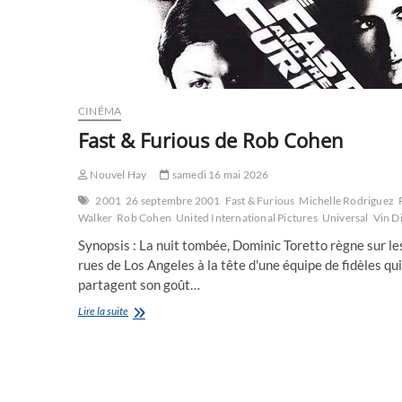
CINÉMA
Fast & Furious de Rob Cohen
Nouvel Hay
samedi 16 mai 2026
2001
26 septembre 2001
Fast & Furious
Michelle Rodriguez
Walker
Rob Cohen
United International Pictures
Universal
Vin D
Synopsis : La nuit tombée, Dominic Toretto règne sur le
rues de Los Angeles à la tête d'une équipe de fidèles qui
partagent son goût…
Fast
Lire la suite
&
Furious
de
Rob
Cohen