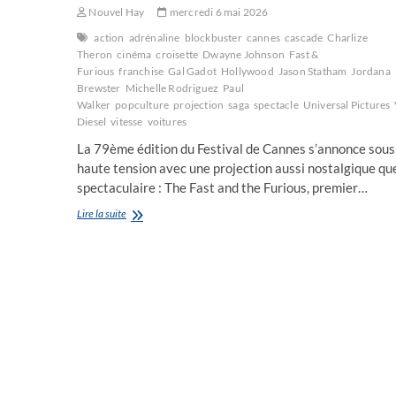
Nouvel Hay
mercredi 6 mai 2026
action
adrénaline
blockbuster
cannes
cascade
Charlize
Theron
cinéma
croisette
Dwayne Johnson
Fast &
Furious
franchise
Gal Gadot
Hollywood
Jason Statham
Jordana
Brewster
Michelle Rodriguez
Paul
Walker
popculture
projection
saga
spectacle
Universal Pictures
Diesel
vitesse
voitures
La 79ème édition du Festival de Cannes s’annonce sous
haute tension avec une projection aussi nostalgique qu
spectaculaire : The Fast and the Furious, premier…
Cannes
Lire la suite
met
les
gaz
:
retour
en
trombe
de
Fast
&
Furious