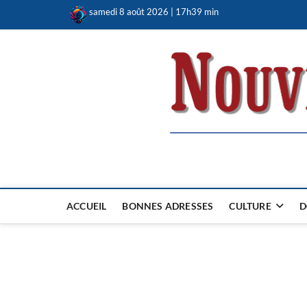
Skip
samedi 8 août 2026 | 17h39 min
to
content
Nouvel Hay
LE MAGAZINE SANS FRONTIÈRES
ACCUEIL
BONNES ADRESSES
CULTURE
D