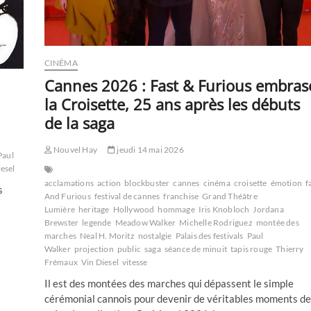
CINÉMA
Cannes 2026 : Fast & Furious embras
la Croisette, 25 ans après les débuts
de la saga
Nouvel Hay
jeudi 14 mai 2026
Paul
iesel
acclamations
action
blockbuster
cannes
cinéma
croisette
émotion
f
s
And Furious
festival de cannes
franchise
Grand Théâtre
Lumière
heritage
Hollywood
hommage
Iris Knobloch
Jordana
Brewster
legende
Meadow Walker
Michelle Rodriguez
montée des
marches
Neal H. Moritz
nostalgie
Palais des festivals
Paul
Walker
projection
public
saga
séance de minuit
tapis rouge
Thierry
Frémaux
Vin Diesel
vitesse
Il est des montées des marches qui dépassent le simple
cérémonial cannois pour devenir de véritables moments de