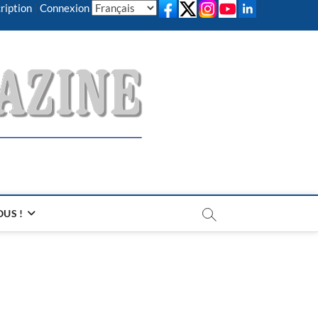
ription
|
Connexion
US !