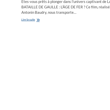
Êtes-vous prêts à plonger dans l'univers captivant de L
BATAILLE DE GAULLE : L’ÂGE DE FER ? Ce film, réalisé
Antonin Baudry, nous transporte…
LA
Lire la suite
BATAILLE
DE
GAULLE
:
L’ÂGE
DE
FER
du
réalisateur
Antonin
BAUDRY
un
cri
de
liberté
au
cœur
du
chaos
de