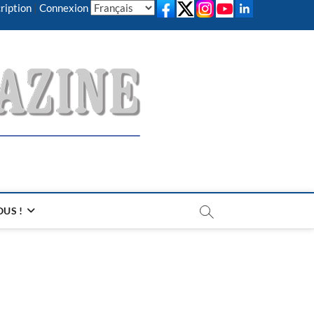
ription
|
Connexion
US !