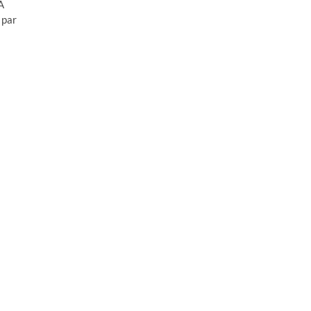
A
 par