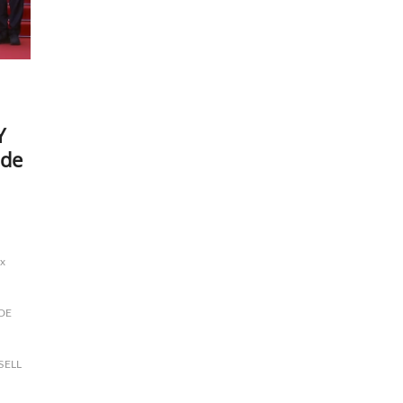
Y
 de
ix
 DE
SELL