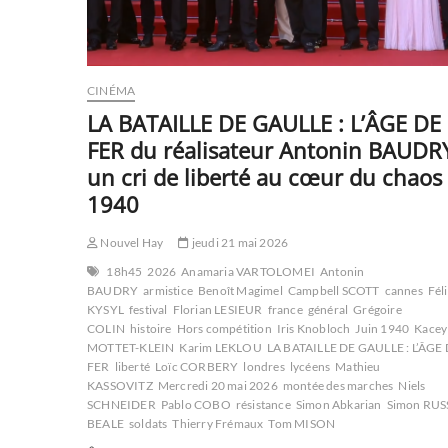
CINÉMA
LA BATAILLE DE GAULLE : L’ÂGE DE
FER du réalisateur Antonin BAUDR
un cri de liberté au cœur du chaos
1940
Nouvel Hay
jeudi 21 mai 2026
18h45
2026
Anamaria VARTOLOMEI
Antonin
BAUDRY
armistice
Benoît Magimel
Campbell SCOTT
cannes
Fél
KYSYL
festival
Florian LESIEUR
france
général
Grégoire
COLIN
histoire
Hors compétition
Iris Knobloch
Juin 1940
Kacey
MOTTET-KLEIN
Karim LEKLOU
LA BATAILLE DE GAULLE : L’ÂGE
FER
liberté
Loïc CORBERY
londres
lycéens
Mathieu
KASSOVITZ
Mercredi 20 mai 2026
montée des marches
Niels
SCHNEIDER
Pablo COBO
résistance
Simon Abkarian
Simon RUS
BEALE
soldats
Thierry Frémaux
Tom MISON