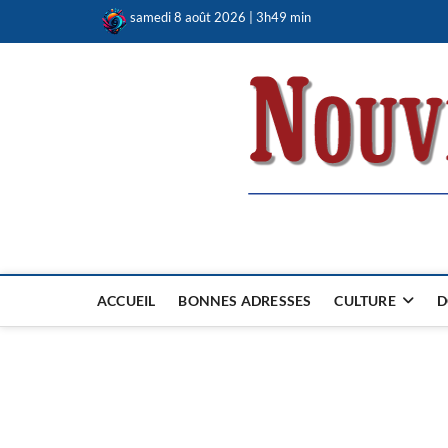
Skip
samedi 8 août 2026 | 3h49 min
to
content
Nouvel Hay
LE MAGAZINE SANS FRONTIÈRES
ACCUEIL
BONNES ADRESSES
CULTURE
D