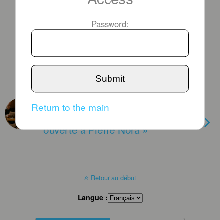
Password:
Submit
LUNDI 24 OCTOBRE 2011
Return to the main
« La Mouche du coche, lettre
ouverte à Pierre Nora »
Retour au début
Langue :