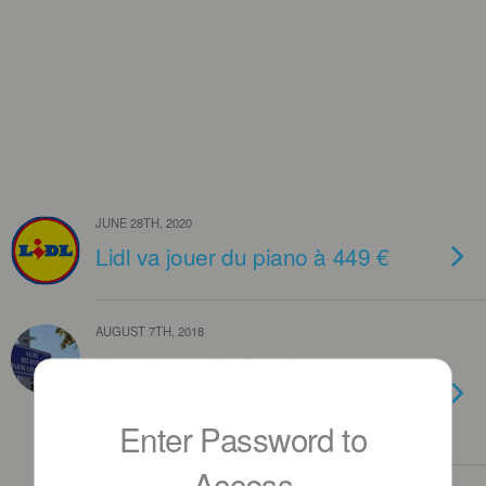
JUNE 28TH, 2020
Lidl va jouer du piano à 449 €
AUGUST 7TH, 2018
“Les Justes” à Strasbourg
vendredi 28 septembre de 9 à
16h
Enter Password to
Access