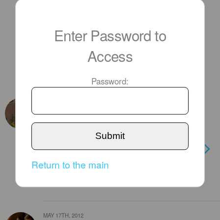
Enter Password to
Access
Password:
JUNE 7TH, 2018
100 ans de l’Armenian
Missionary Association of
Submit
America & 90 ans de l’Eglise 28
av. Bourgain 92 Issy Les Mx
Return to the main
France , le 10 juin 2018 à
10h30
MAY 17TH, 2012