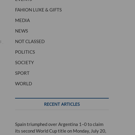
FAHION LUXE & GIFTS
MEDIA
NEWS
NOT CLASSED
il
joli
LA
marchait
POLITICS
SOCIETY
SPORT
WORLD
RECENT ARTICLES
Spain triumphed over Argentina 1–0 to claim
its second World Cup title on Monday, July 20,