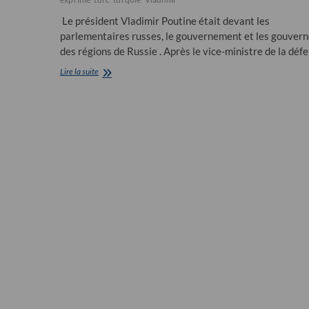
Le président Vladimir Poutine était devant les
parlementaires russes, le gouvernement et les gouver
des régions de Russie . Après le vice-ministre de la dé
Le
Lire la suite
président
Poutine
:
“il
semble
qu’Allah
ait
décidé
de
punir
la
clique
au
pouvoir
en
Turquie…”