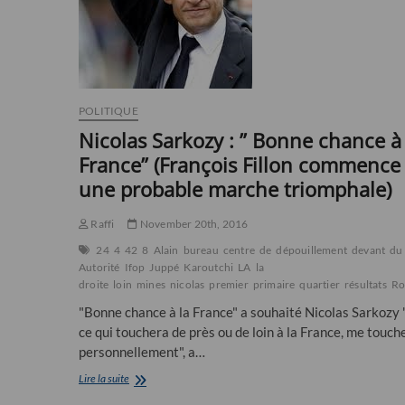
POLITIQUE
Nicolas Sarkozy : ” Bonne chance à 
France” (François Fillon commence
une probable marche triomphale)
Raffi
November 20th, 2016
24
4
42
8
Alain
bureau
centre
de
dépouillement
devant
du
Autorité
Ifop
Juppé
Karoutchi
LA
la
droite
loin
mines
nicolas
premier
primaire
quartier
résultats
Ro
"Bonne chance à la France" a souhaité Nicolas Sarkozy 
ce qui touchera de près ou de loin à la France, me touch
personnellement", a…
Nicolas
Lire la suite
Sarkozy