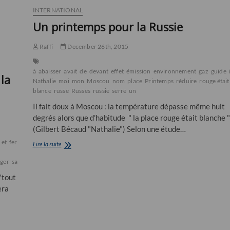
INTERNATIONAL
Un printemps pour la Russie
Raffi
December 26th, 2015
à
abaisser
avait
de
devant
effet
émission
environnement
gaz
guide
la
Nathalie
moi
mon
Moscou
nom
place
Printemps
réduire
rouge était
blance
russe
Russes
russie
serre
un
Il fait doux à Moscou : la température dépasse même huit
degrés alors que d'habitude " la place rouge était blanche "
(Gilbert Bécaud "Nathalie") Selon une étude…
et
ferme
fermées
Fillon
francois
général
Haute
Un
Lire la suite
printemps
ger
sarkozy
Solère
submergé
submerger
Thierry
votants
pour
la
"tout
Russie
era