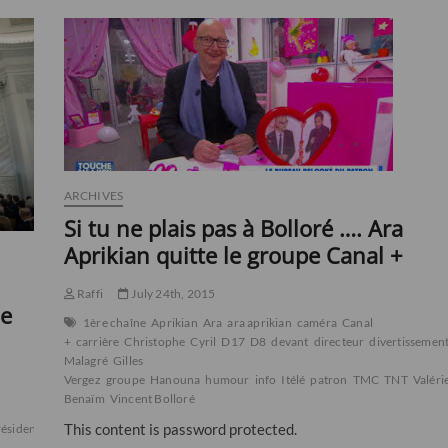
ARCHIVES
Si tu ne plais pas à Bolloré …. Ara
Aprikian quitte le groupe Canal +
Raffi
July 24th, 2015
ue
1ère chaîne
Aprikian
Ara
ara aprikian
caméra
Canal
+
carrière
Christophe
Cyril
D17
D8
devant
directeur
divertissemen
Malagré
Gilles
Vergez
groupe
Hanouna
humour
info
Itélé
patron
TMC
TNT
Valéri
Benaïm
Vincent Bolloré
This content is password protected.
résident
république
russe
russie
s'est