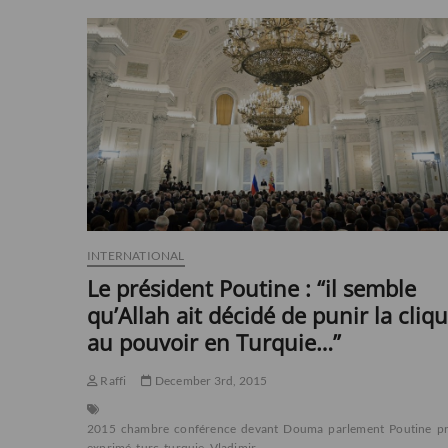
:
”
Bonne
chance
à
la
France”
(François
Fillon
commence
une
probable
marche
triomphale)
INTERNATIONAL
Le président Poutine : “il semble
qu’Allah ait décidé de punir la cliq
au pouvoir en Turquie…”
Raffi
December 3rd, 2015
2015
chambre
conférence
devant
Douma
parlement
Poutine
p
exprimé
turc
turquie
Vladimir