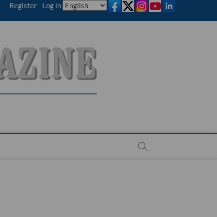
Register
|
Log in