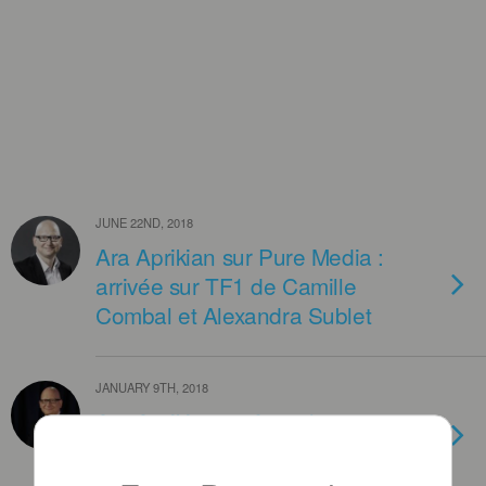
JUNE 22ND, 2018
Ara Aprikian sur Pure Media :
arrivée sur TF1 de Camille
Combal et Alexandra Sublet
JANUARY 9TH, 2018
Ara Aprikian renforce les
“petites” chaines de TF1