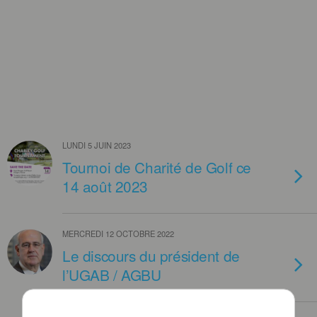
LUNDI 5 JUIN 2023
Tournoi de Charité de Golf ce
14 août 2023
MERCREDI 12 OCTOBRE 2022
Le discours du président de
l’UGAB / AGBU