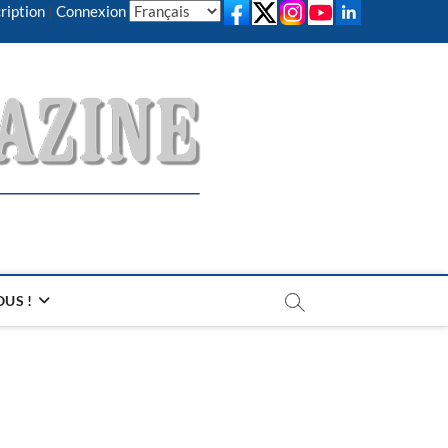
ription
|
Connexion
US !