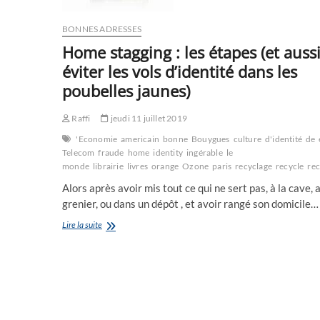
BONNES ADRESSES
Home stagging : les étapes (et auss
éviter les vols d’identité dans les
poubelles jaunes)
Raffi
jeudi 11 juillet 2019
'Economie
americain
bonne
Bouygues
culture
d'identité
de
Telecom
fraude
home
identity
ingérable
le
monde
librairie
livres
orange
Ozone
paris
recyclage
recycle
rec
Alors après avoir mis tout ce qui ne sert pas, à la cave, 
grenier, ou dans un dépôt , et avoir rangé son domicile…
Home
Lire la suite
stagging
:
les
étapes
(et
aussi
éviter