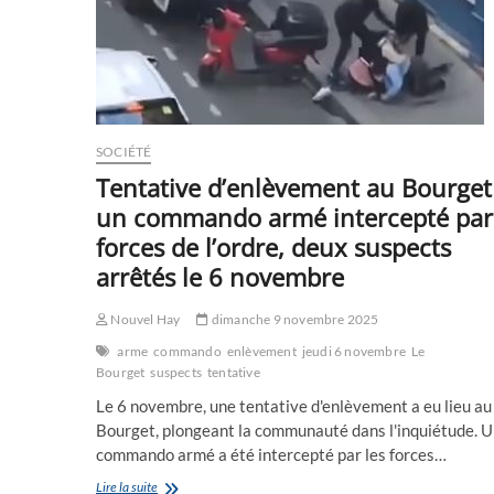
SOCIÉTÉ
Tentative d’enlèvement au Bourget 
un commando armé intercepté par 
forces de l’ordre, deux suspects
arrêtés le 6 novembre
Nouvel Hay
dimanche 9 novembre 2025
arme
commando
enlèvement
jeudi 6 novembre
Le
Bourget
suspects
tentative
Le 6 novembre, une tentative d'enlèvement a eu lieu au
Bourget, plongeant la communauté dans l'inquiétude. 
commando armé a été intercepté par les forces…
Tentative
Lire la suite