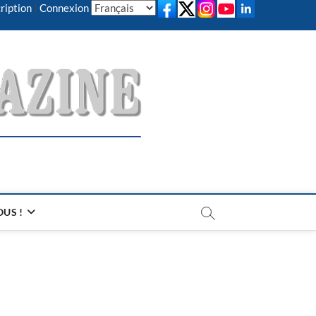
ription
|
Connexion
US !