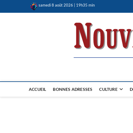
Skip
samedi 8 août 2026 | 19h35 min
to
content
Nouvel Hay
LE MAGAZINE SANS FRONTIÈRES
ACCUEIL
BONNES ADRESSES
CULTURE
D