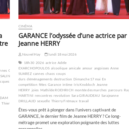
CINÉMA
a
GARANCE l’odyssée d’une actrice par
tre
Jeanne HERRY
Nouvel Hay
lundi 18 mai 2026
18h30
2026
actrice
Adèle
EXARCHOPOULOS
alcoolique
amicale
amour
angoisses
Anne
nnes
Claire
SUAREZ
cannes
chaos
coups
 SALINGER
Eye
durs
déménagements
destruction
Dimanche 17 mai
En
acques
compétition
fêtes
Garance
intime
Iris Knobloch
Jeanne
U
HERRY
joies
Mathilde ROEHRICH
montée des marches
parcours
Ra
MARTINI
rencontres
revolution
Sara GIRAUDEAU
Sarajeanne
DDAM
Patrick
DRILLAUD
sexuelle
Thierry Frémaux
travail
s
Thierry
Tiphaine
Êtes-vous prêt à plonger dans l'univers captivant de
GARANCE, le dernier film de Jeanne HERRY ? Ce long-
métrage promet une exploration poignante des luttes
personnelles…