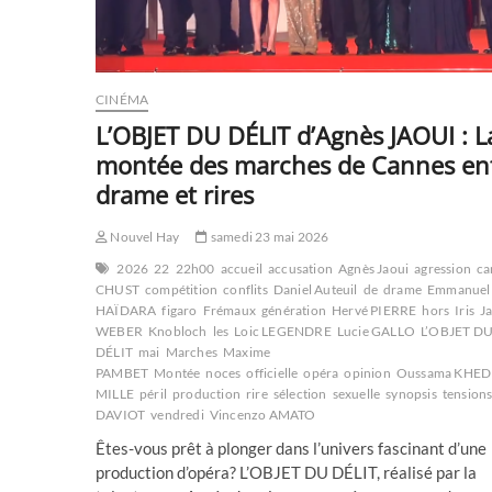
CINÉMA
L’OBJET DU DÉLIT d’Agnès JAOUI : L
montée des marches de Cannes en
drame et rires
Nouvel Hay
samedi 23 mai 2026
2026
22
22h00
accueil
accusation
Agnès Jaoui
agression
ca
CHUST
compétition
conflits
Daniel Auteuil
de
drame
Emmanuel
HAÏDARA
figaro
Frémaux
génération
Hervé PIERRE
hors
Iris
J
WEBER
Knobloch
les
Loic LEGENDRE
Lucie GALLO
L’OBJET D
DÉLIT
mai
Marches
Maxime
PAMBET
Montée
noces
officielle
opéra
opinion
Oussama KHE
MILLE
péril
production
rire
sélection
sexuelle
synopsis
tension
DAVIOT
vendredi
Vincenzo AMATO
Êtes-vous prêt à plonger dans l’univers fascinant d’une
production d’opéra? L’OBJET DU DÉLIT, réalisé par la