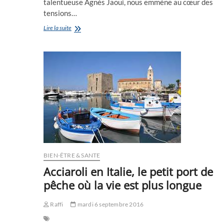
talentueuse Agnès Jaoui, nous emmène au cœur des
tensions…
L’OBJET
Lire la suite
DU
DÉLIT
d’Agnès
JAOUI
:
La
montée
des
marches
de
Cannes
entre
drame
et
BIEN-ÊTRE & SANTE
rires
Acciaroli en Italie, le petit port de
pêche où la vie est plus longue
Raffi
mardi 6 septembre 2016