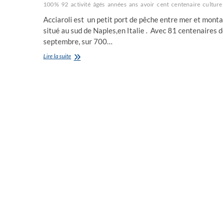
100%
92
activité
âgés
années
ans
avoir
cent
centenaire
culture
Acciaroli est un petit port de pêche entre mer et mont
situé au sud de Naples,en Italie . Avec 81 centenaires 
septembre, sur 700…
Acciaroli
Lire la suite
en
Italie,
le
petit
port
de
pêche
où
la
vie
est
plus
longue