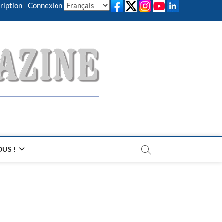
ription
|
Connexion
US !