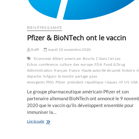
BIEN-ÊTRE & SANTE
Pfizer & BioNTech ont le vaccin
Raffi
mardi 10 novembre 2020
'Economie
Albert
americain
Bourla
C'dans l'air Les
Echos
conférence
culture
des
europe
FDA
Food & Drug
Administration
français
france
Haute autorité de santé
histoire
i
depeche
le figaro
le monde
partage
pays
émergents
PDG
Pfizer
président
république
risques
rtl
US
USA
Le groupe pharmaceutique américain Pfizer et son
partenaire allemand BioNTech ont annoncé le 9 novem
2020 que le vaccin qu'ils développent ensemble pour
immuniser la…
Pfizer
Lire la suite
&
BioNTech
ont