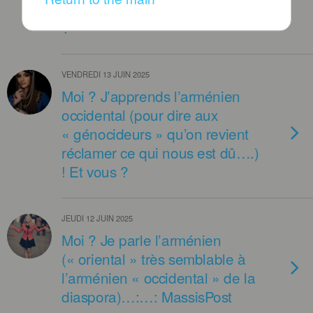
maintenant Réparer..) ! Et vous
?
VENDREDI 13 JUIN 2025
Moi ? J’apprends l’arménien
occidental (pour dire aux
« génocideurs » qu’on revient
réclamer ce qui nous est dû….)
! Et vous ?
JEUDI 12 JUIN 2025
Moi ? Je parle l’arménien
(« oriental » très semblable à
l’arménien « occidental » de la
diaspora)…:…: MassisPost