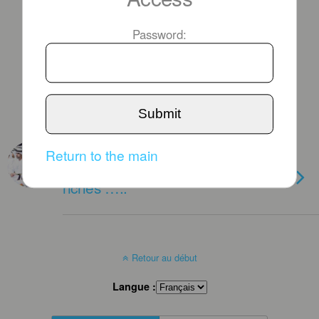
Password:
Submit
VENDREDI 20 JUIN 2025
Return to the main
Heureusement « ils » sont (très)
riches …..
Retour au début
Langue :