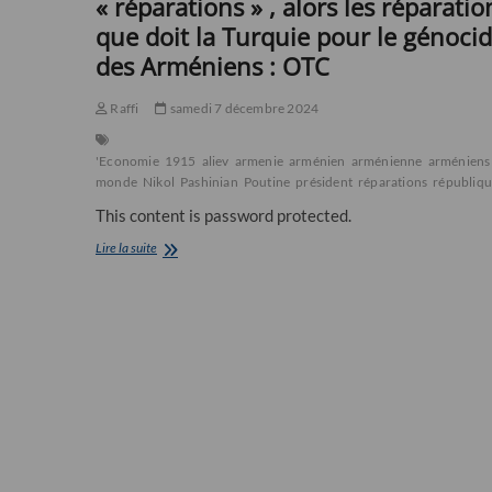
« réparations » , alors les réparatio
que doit la Turquie pour le génoci
des Arméniens : OTC
Raffi
samedi 7 décembre 2024
'Economie
1915
aliev
armenie
arménien
arménienne
arméniens
monde
Nikol
Pashinian
Poutine
président
réparations
républiq
This content is password protected.
Sans
Lire la suite
dissuasion
nucléaire
l’Arménie
fait
ce
qu’elle
peut
contre
les
exigences
d’Aliev
: