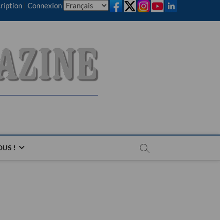
ription
|
Connexion
US !