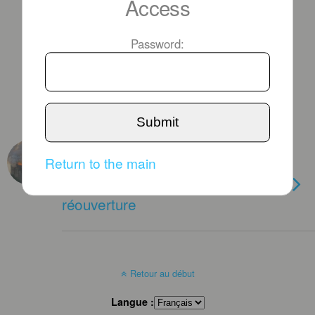
Access
Password:
Submit
VENDREDI 22 NOVEMBRE 2024
Return to the main
Notre Dame de Paris reçoit
Donald Trump et Jill Biden à sa
réouverture
Retour au début
Langue :