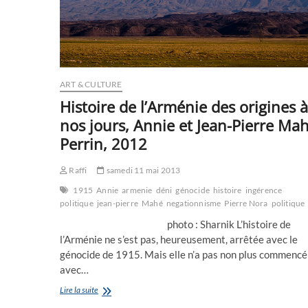
ART & CULTURE
Histoire de l’Arménie des origines à
nos jours, Annie et Jean-Pierre Mah
Perrin, 2012
Raffi
samedi 11 mai 2013
1915
Annie
armenie
déni
génocide
histoire
ingérence
politique
jean-pierre
Mahé
negationnisme
Pierre Nora
politique
photo : Sharnik L’histoire de
l’Arménie ne s’est pas, heureusement, arrêtée avec le
génocide de 1915. Mais elle n’a pas non plus commencé
avec…
Histoire
Lire la suite
de