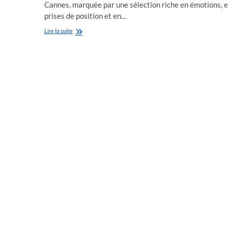
Cannes, marquée par une sélection riche en émotions, 
prises de position et en…
Palme
Lire la suite
d’Or
du
Festival
de
Cannes
2025
:
Un
palmarès
éclatant
pour
cette
78ème
édition
en
prise
avec
le
monde