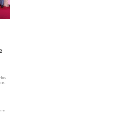
e
rlos
ONG
ner