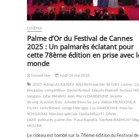
CINÉMA
Palme d’Or du Festival de Cannes
2025 : Un palmarès éclatant pour
cette 78ème édition en prise avec l
monde
Nouvel Hay
lundi 26 mai 2025
2025
Adnan AL RAJEEV
Alba Rohrwacher
Bi GAN
cannes
Ca
Reygadas
compétition
Daniel Auteuil
Dieudo Hamadi
festival
H
Sangsoo
Jafar PANAHI
Jean-Pierre DARDENNE
Jeremy
Strong
Joachim Trier
Juliette Binoche
jury
Kleber MENDONÇA
FILHO
Leïla Slimani
Longs Métrages
Luc DARDENNE
Mascha
SCHILINSKI
Mention spéciale
Nadia MELLITI
Oliver
LAXE
palmarès
palme d'or
Payal Kapadia
Tawfeek BARHOM
Wag
MOURA
Le rideau est tombé sur la 78ème édition du Festival de