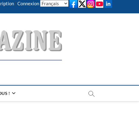
ription
|
Connexion
US !