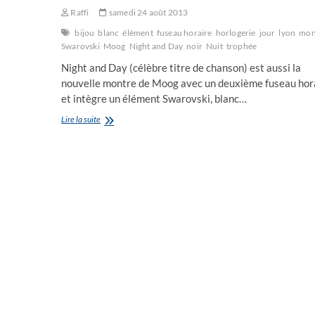
Raffi
samedi 24 août 2013
bijou
blanc
élément
fuseau horaire
horlogerie
jour
lyon
mon
Swarovski
Moog
Night and Day
noir
Nuit
trophée
Night and Day (célèbre titre de chanson) est aussi la
nouvelle montre de Moog avec un deuxième fuseau hor
et intègre un élément Swarovski, blanc…
Night
Lire la suite
and
Day
(you
are
the
one)
la
nouvelle
montre
de
Moog,
a
deux
fuseaux
horaires