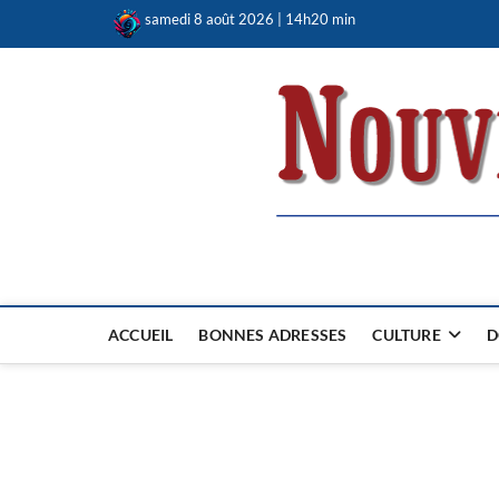
Skip
samedi 8 août 2026 | 14h20 min
to
content
Nouvel Hay
LE MAGAZINE SANS FRONTIÈRES
ACCUEIL
BONNES ADRESSES
CULTURE
D