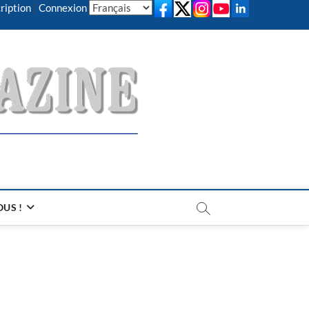
ription
|
Connexion
US !