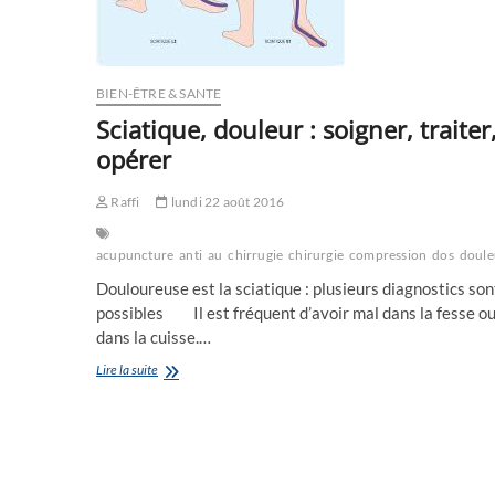
BIEN-ÊTRE & SANTE
Sciatique, douleur : soigner, traiter
opérer
Raffi
lundi 22 août 2016
acupuncture
anti
au
chirrugie
chirurgie
compression
dos
doule
Douloureuse est la sciatique : plusieurs diagnostics son
possibles Il est fréquent d’avoir mal dans la fesse o
dans la cuisse.…
Sciatique,
Lire la suite
douleur
:
soigner,
traiter,
opérer