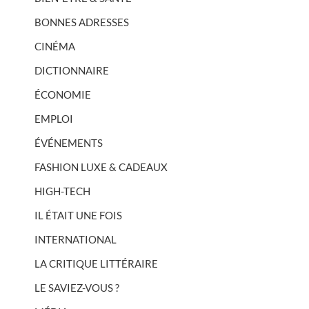
BONNES ADRESSES
CINÉMA
DICTIONNAIRE
ÉCONOMIE
EMPLOI
ÉVÉNEMENTS
musculaire
nerf
pied
sciatique
sensibilité
sensible
stress
traumatisme
FASHION LUXE & CADEAUX
HIGH-TECH
IL ÉTAIT UNE FOIS
INTERNATIONAL
LA CRITIQUE LITTÉRAIRE
LE SAVIEZ-VOUS ?