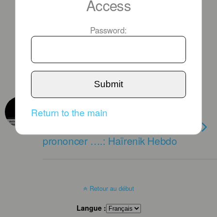
Access
Password:
Submit
LUNDI 28 AVRIL 2025
Return to the main
Mr le Président D. Trump :
« genocide » est un mot facile à
prononcer ….: Haïrenik Hebdo
Retour au début
Langue :