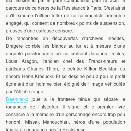
est missionné par le parti communiste pour retracer le
parcours de ce héros de la Résistance à Paris. C'est ainsi
qu'il exhume l'ultime lettre de ce communiste arménien
engagé, qui contient de nombreux points de suspension,
preuves d'une curieuse censure.
De rencontres en découvertes d'archives inédites,
Dragère comble les blancs au fur et à mesure d'une
enquête passionnante où se croisent Jacques Duclos,
Louis Aragon, l'ancien chef des Francs-tireurs et
partisans Charles Tillon, le peintre Krikor Bedikian ou
encore Henri Krasucki. Et se dessine peu à peu le profil
étonnant d'un homme bien éloigné de l'image véhiculée
par l'Affiche rouge.
Daeninckx
joue à la frontière ténue qui sépare le
romancier de l'historien. Il signe ici le premier livre
consacré à la mémoire d'un personnage encore trop peu
honoré, Missak Manouchian, héros d'une population
immigrée engagée dans la Résistance.