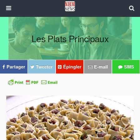
Les Plats Principaux
Partager
Tweeter
Épingler
E-mail
SMS