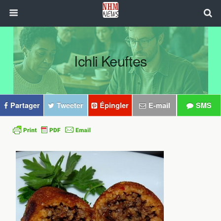
Ichli Keuftes
Partager
Tweeter
Épingler
E-mail
SMS