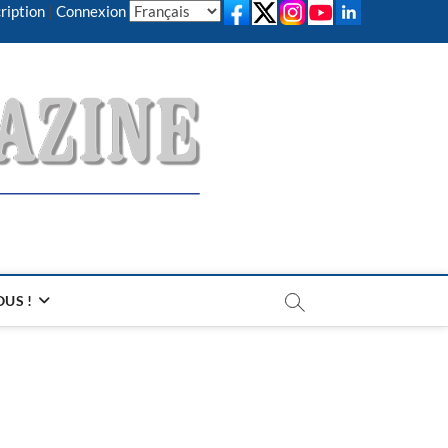
ription
|
Connexion
US !