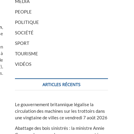
MÉDIA
PEOPLE
POLITIQUE
n
,
SOCIÉTÉ
se
SPORT
en
 à
TOURISME
de
VIDÉOS
),
s.
ARTICLES RÉCENTS
Le gouvernement britannique légalise la
circulation des machines sur les trottoirs dans
une vingtaine de villes ce vendredi 7 août 2026
Abattage des bois sinistrés : la ministre Annie