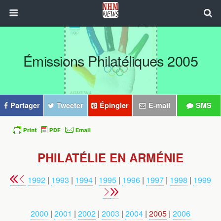
Émissions Philatéliques 2005
Partager
Tweeter
Épingler
E-mail
SMS
PHILATÉLIE EN ARMÉNIE
1992
|
1993
|
1994
|
1995
|
1996
|
1997
|
1998
|
1999
2000
|
2001
|
2002
|
2003
|
2004
|
2005
|
2006