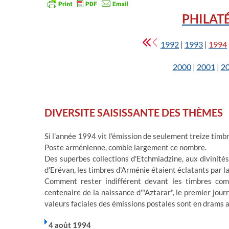
PHILAT
1992
|
1993
|
1994
2000
|
2001
|
2
DIVERSITE SAISISSANTE DES THÈMES
Si l'année 1994 vit l'émission de seulement treize timb
Poste arménienne, comble largement ce nombre.
Des superbes collections d'Etchmiadzine, aux divinités
d'Erévan, les timbres d'Arménie étaient éclatants par la
Comment rester indifférent devant les timbres co
centenaire de la naissance d'"Aztarar", le premier jou
valeurs faciales des émissions postales sont en drams 
4 août 1994