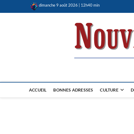
Skip
dimanche 9 août 2026 | 12h40 min
to
content
Nouvel Hay
LE MAGAZINE SANS FRONTIÈRES
ACCUEIL
BONNES ADRESSES
CULTURE
D