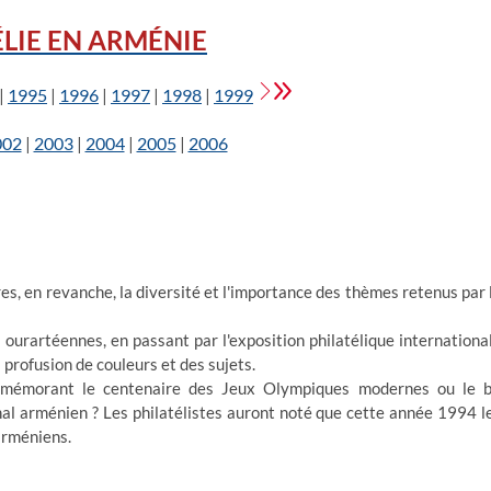
ÉLIE EN ARMÉNIE
|
1995
|
1996
|
1997
|
1998
|
1999
002
|
2003
|
2004
|
2005
|
2006
res, en revanche, la diversité et l'importance des thèmes retenus par 
 ourartéennes, en passant par l'exposition philatélique internationa
 profusion de couleurs et des sujets.
mmémorant le centenaire des Jeux Olympiques modernes ou le b
rnal arménien ? Les philatélistes auront noté que cette année 1994 l
arméniens.