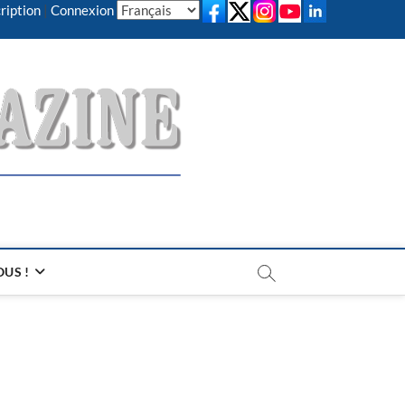
ription
|
Connexion
US !