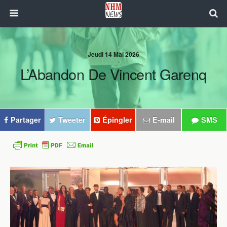
Jeudi 14 Mai 2026
L’Abandon De Vincent Garenq
Partager
Tweeter
Épingler
E-mail
SMS