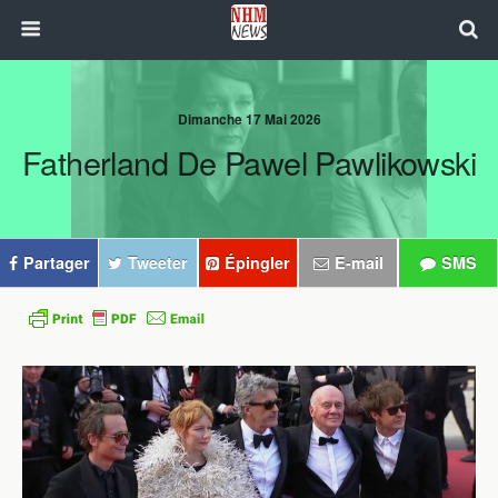
Dimanche 17 Mai 2026
Fatherland De Pawel Pawlikowski
Partager
Tweeter
Épingler
E-mail
SMS