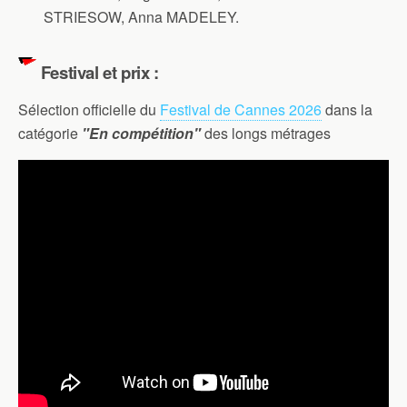
STRIESOW,
Anna MADELEY
.
Festival et prix :
Sélection officielle du
Festival de Cannes 2026
dans la
catégorie
"En compétition"
des longs métrages