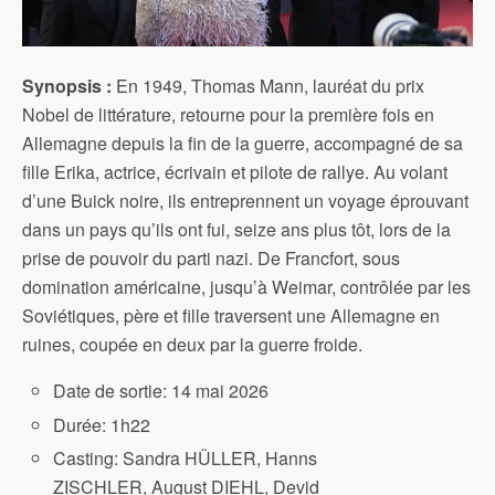
Synopsis :
En 1949, Thomas Mann, lauréat du prix
Nobel de littérature, retourne pour la première fois en
Allemagne depuis la fin de la guerre, accompagné de sa
fille Erika, actrice, écrivain et pilote de rallye. Au volant
d’une Buick noire, ils entreprennent un voyage éprouvant
dans un pays qu’ils ont fui, seize ans plus tôt, lors de la
prise de pouvoir du parti nazi. De Francfort, sous
domination américaine, jusqu’à Weimar, contrôlée par les
Soviétiques, père et fille traversent une Allemagne en
ruines, coupée en deux par la guerre froide.
Date de sortie:
14 mai 2026
Durée
: 1h22
Casting:
Sandra HÜLLER,
Hanns
ZISCHLER,
August DIEHL,
Devid