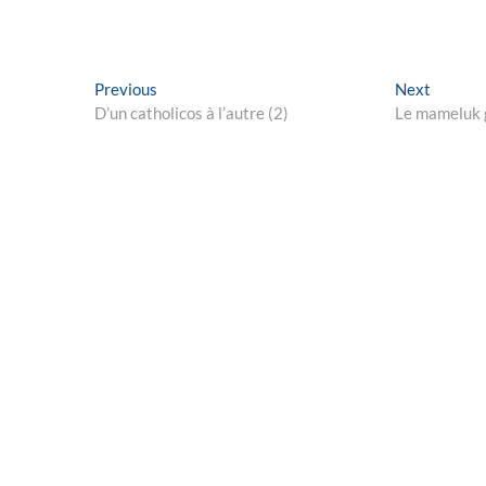
Navigation
Previous
Next
Previous
Next
post:
post:
D’un catholicos à l’autre (2)
Le mameluk g
de
l’article