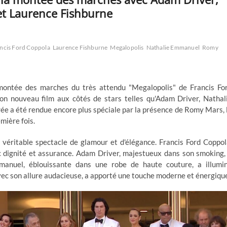
et Laurence Fishburne
ncis Ford Coppola
Laurence Fishburne
Megalopolis
Nathalie Emmanuel
Romy
 montée des marches du très attendu "Megalopolis" de Francis Fo
on nouveau film aux côtés de stars telles qu'Adam Driver, Nathal
ée a été rendue encore plus spéciale par la présence de Romy Mars, 
mière fois.
n véritable spectacle de glamour et d'élégance. Francis Ford Coppol
c dignité et assurance. Adam Driver, majestueux dans son smoking,
manuel, éblouissante dans une robe de haute couture, a illumi
vec son allure audacieuse, a apporté une touche moderne et énergiqu