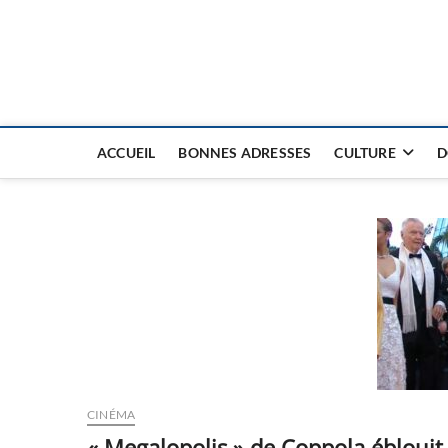
Nouvel Hay
LE MAGAZINE SANS FRONTIÈRES
ACCUEIL
BONNES ADRESSES
CULTURE
D
CINÉMA
« Megalopolis » de Coppola ébloui