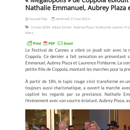
Nathalie Emmanuel, Aubrey Plaza 
Nouvel Hay
vendredi 17 mai 2024
16 mai 2024
Adam Driver
Aubrey Plaza
festival de cannes
Fra
Mars
Le Festival de Cannes a vibré ce jeudi soir avec la
Coppola. Ce dernier a fait sensation en présentant s
Emmanuel, Aubrey Plaza et Laurence Fishburne. La soir
petite-fille de Coppola, montant les marches pour la pre
À partir de 18h, le tapis rouge s'est transformé en u
toujours aussi charismatique, a ouvert la marche ave
captivé les regards par sa prestance. Nathalie Em
l'événement avec son sourire éclatant. Aubrey Plaza, a