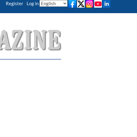
Register
|
Log in