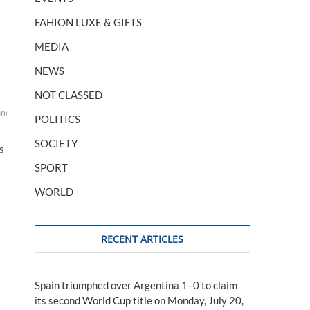
FAHION LUXE & GIFTS
MEDIA
NEWS
NOT CLASSED
ançais
france
hindou
indien
marché
mondial
timbuktu
Turner
POLITICS
SOCIETY
s
SPORT
WORLD
RECENT ARTICLES
Spain triumphed over Argentina 1–0 to claim
its second World Cup title on Monday, July 20,