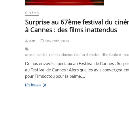
CINÉMA
Surprise au 67ème festival du cin
à Cannes : des films inattendus
Raffi
May 25th, 2014
acteur
actrice
cannes
cinéma
Cotillard
festival
film
Godard
inn
De nos envoyés spéciaux au Festival de Cannes : Surpri
au Festival de Cannes : Alors que les avis convergeaien
pour Timboctou pour la palme,…
Surprise
Lire la suite
au
67ème
festival
du
cinéma
à
Cannes
: