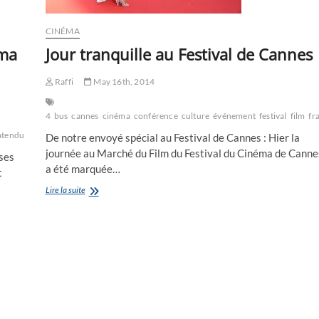
CINÉMA
éma
Jour tranquille au Festival de Cannes
Raffi
May 16th, 2014
4
bus
cannes
cinéma
conférence
culture
événement
festival
film
fr
atendu
jury
Moor
palmarès
spécial
turc
Turner
turquie
De notre envoyé spécial au Festival de Cannes : Hier la
journée au Marché du Film du Festival du Cinéma de Canne
ses
a été marquée…
t
Jour
Lire la suite
tranquille
au
Festival
de
Cannes